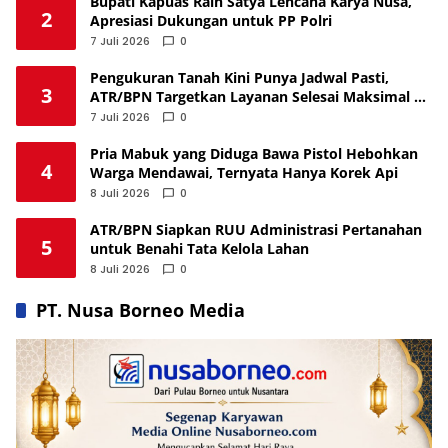
Bupati Kapuas Raih Satya Lencana Karya Nusa,
2
Apresiasi Dukungan untuk PP Polri
7 Juli 2026
0
Pengukuran Tanah Kini Punya Jadwal Pasti,
3
ATR/BPN Targetkan Layanan Selesai Maksimal 12
Hari
7 Juli 2026
0
Pria Mabuk yang Diduga Bawa Pistol Hebohkan
4
Warga Mendawai, Ternyata Hanya Korek Api
8 Juli 2026
0
ATR/BPN Siapkan RUU Administrasi Pertanahan
5
untuk Benahi Tata Kelola Lahan
8 Juli 2026
0
PT. Nusa Borneo Media