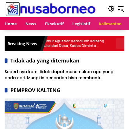
Langsung
ke
konten
Home
News
Eksekutif
Legislatif
Kalimantan
ernur Agustiar: Kemajuan Kalteng
Suhendra Minta Hasil Ka
Breaking News
ulai dari Desa, Kades Diminta
Barito Utara ke Bantul T
kuat Akuntabilitas
Seremonial
Tidak ada yang ditemukan
Sepertinya kami tidak dapat menemukan apa yang
anda cari. Mungkin pencarian bisa membantu.
PEMPROV KALTENG