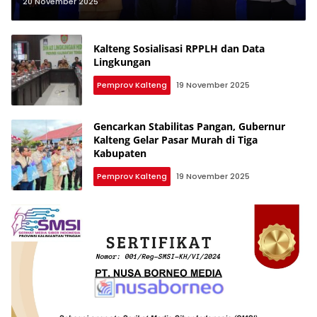
Agustiar Serukan Semangat Huma
20 November 2025
Betang
Kalteng Sosialisasi RPPLH dan Data
Lingkungan
Pemprov Kalteng
19 November 2025
Gencarkan Stabilitas Pangan, Gubernur
Kalteng Gelar Pasar Murah di Tiga
Kabupaten
Pemprov Kalteng
19 November 2025