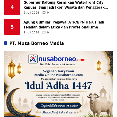
Gubernur Kalteng Resmikan Waterfront City
4
Kapuas, Siap Jadi Ikon Wisata dan Penggerak
Ekonomi
9 Juli 2026
0
Agung Gumilar: Pegawai ATR/BPN Harus Jadi
5
Teladan dalam Etika dan Profesionalisme
9 Juli 2026
0
PT. Nusa Borneo Media