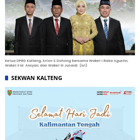
Ketua DPRD Kalteng, Arton S Dohong bersama Waket I Riska Agustin,
Waket II M. Ansyari, dan Waket III Junaidi. (ist)
SEKWAN KALTENG