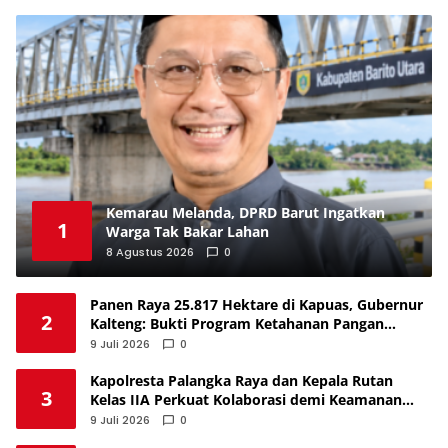
Kemarau Melanda, DPRD Barut Ingatkan
1
Warga Tak Bakar Lahan
8 Agustus 2026
0
Panen Raya 25.817 Hektare di Kapuas, Gubernur
2
Kalteng: Bukti Program Ketahanan Pangan
Berjalan
9 Juli 2026
0
Kapolresta Palangka Raya dan Kepala Rutan
3
Kelas IIA Perkuat Kolaborasi demi Keamanan
Kota
9 Juli 2026
0