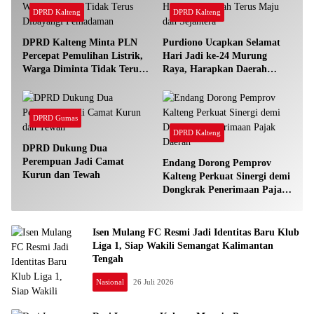
DPRD Kalteng
DPRD Kalteng
DPRD Kalteng Minta PLN
Purdiono Ucapkan Selamat
Percepat Pemulihan Listrik,
Hari Jadi ke-24 Murung
Warga Diminta Tidak Terus
Raya, Harapkan Daerah
Dibayangi Pemadaman
Terus Maju dan Sejahtera
DPRD Gumas
DPRD Kalteng
DPRD Dukung Dua
Perempuan Jadi Camat
Endang Dorong Pemprov
Kurun dan Tewah
Kalteng Perkuat Sinergi demi
Dongkrak Penerimaan Pajak
Daerah
Isen Mulang FC Resmi Jadi Identitas Baru Klub
Liga 1, Siap Wakili Semangat Kalimantan
Tengah
Nasional
26 Juli 2026