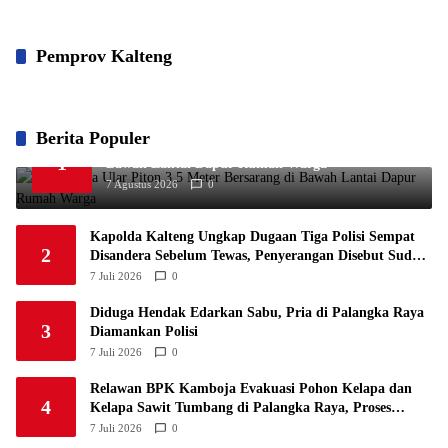
Pemprov Kalteng
Berita Populer
Geger! Dua Ular Piton 3,5 Meter Bersarang di
1
Bawah Lantai Dapur Rumah Warga
7 Agustus 2026
0
Kapolda Kalteng Ungkap Dugaan Tiga Polisi Sempat
2
Disandera Sebelum Tewas, Penyerangan Disebut Sudah
Direncanakan
7 Juli 2026
0
Diduga Hendak Edarkan Sabu, Pria di Palangka Raya
3
Diamankan Polisi
7 Juli 2026
0
Relawan BPK Kamboja Evakuasi Pohon Kelapa dan
4
Kelapa Sawit Tumbang di Palangka Raya, Proses
Berlangsung Tiga Jam
7 Juli 2026
0