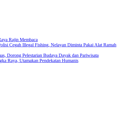
 Raya Rajin Membaca
isi Cegah Illegal Fishing, Nelayan Diminta Pakai Alat Ramah
as, Dorong Pelestarian Budaya Dayak dan Pariwisata
ngka Raya, Utamakan Pendekatan Humanis