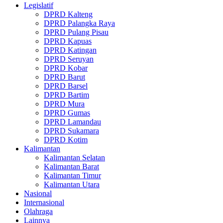
Legislatif
DPRD Kalteng
DPRD Palangka Raya
DPRD Pulang Pisau
DPRD Kapuas
DPRD Katingan
DPRD Seruyan
DPRD Kobar
DPRD Barut
DPRD Barsel
DPRD Bartim
DPRD Mura
DPRD Gumas
DPRD Lamandau
DPRD Sukamara
DPRD Kotim
Kalimantan
Kalimantan Selatan
Kalimantan Barat
Kalimantan Timur
Kalimantan Utara
Nasional
Internasional
Olahraga
Lainnya