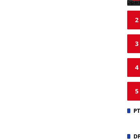
2
3
4
5
PT
D