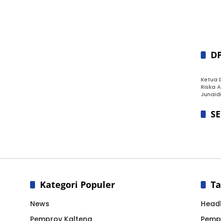
D
Ketua 
Riska A
Junaidi
S
Kategori Populer
Ta
News
Headl
Pemprov Kalteng
Pemp