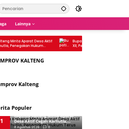
aga
Lainnya
 Minta Aparat Desa Aktif
Bupati Kapuas Lepas Kontingen Ja
a, Penegakan Hukum
XII, Peserta Diminta Jaga Nama Baik
Daerah
EMPROV KALTENG
mprov Kalteng
rita Populer
Kapolda Kalteng Minta Aparat
1
Desa Aktif Cegah Karhutla,
Penegakan Hukum Terus
8 Agustus 2026
0