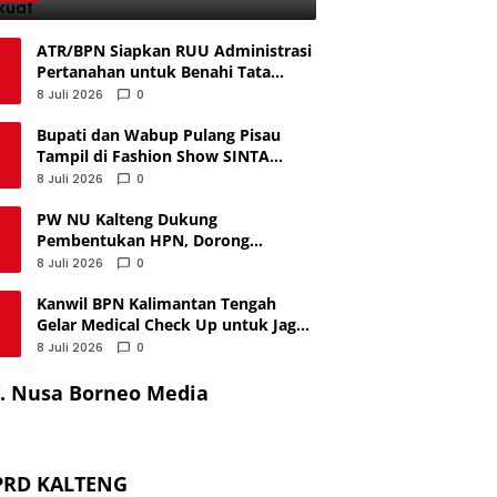
Diperkuat
ATR/BPN Siapkan RUU Administrasi
Pertanahan untuk Benahi Tata
Kelola Lahan
8 Juli 2026
0
Bupati dan Wabup Pulang Pisau
Tampil di Fashion Show SINTA
Benang Bintik, Angkat Budaya Lokal
8 Juli 2026
0
PW NU Kalteng Dukung
Pembentukan HPN, Dorong
Penguatan Ekonomi Pengusaha
8 Juli 2026
0
Nahdliyin
Kanwil BPN Kalimantan Tengah
Gelar Medical Check Up untuk Jaga
Kesehatan Pegawai
8 Juli 2026
0
. Nusa Borneo Media
PRD KALTENG