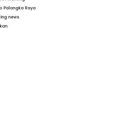
o Palangka Raya
king news
tkan