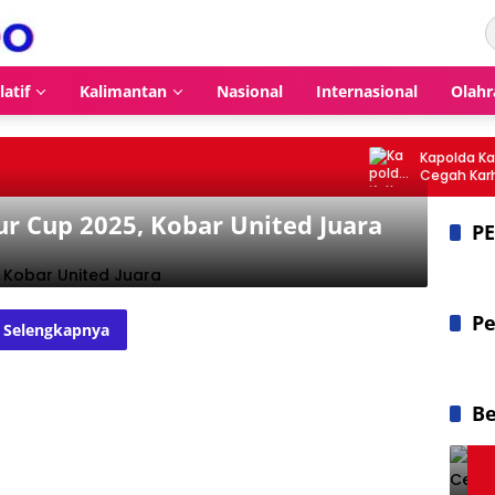
latif
Kalimantan
Nasional
Internasional
Olahr
Kapolda Kalteng
Cegah Karhutl
Terus Diperkuat
r Cup 2025, Kobar United Juara
P
Pe
Selengkapnya
Be