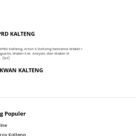
PRD KALTENG
DPRD Kalteng, Arton S Dohong bersama Waket I
gustin, Waket II M. Ansyari, dan Waket III
. (ist)
EKWAN KALTENG
g Populer
ine
rov Kalteng