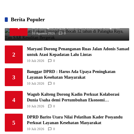
Berita Populer
Warga Padati Lokasi Tenggelam Bocah 12 tahun
1
di Palangka Raya, Tim SAR Kesulitan Bergerak
10 Agustus 2026
0
Maryani Dorong Penanganan Ruas Jalan Adonis Samad
2
untuk Atasi Kepadatan Lalu Lintas
10 Juli 2026
0
Banggar DPRD : Harus Ada Upaya Peningkatan
3
Layanan Kesehatan Masyarakat
10 Juli 2026
0
Wagub Kalteng Dorong Kadin Perkuat Kolaborasi
4
Dunia Usaha demi Pertumbuhan Ekonomi
Berkelanjutan
10 Juli 2026
0
DPRD Barito Utara Nilai Pelatihan Kader Posyandu
5
Perkuat Layanan Kesehatan Masyarakat
10 Juli 2026
0