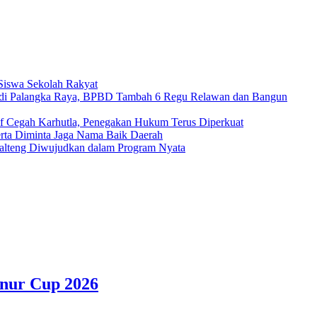
 Siswa Sekolah Rakyat
di Palangka Raya, BPBD Tambah 6 Regu Relawan dan Bangun
if Cegah Karhutla, Penegakan Hukum Terus Diperkuat
erta Diminta Jaga Nama Baik Daerah
alteng Diwujudkan dalam Program Nyata
rnur Cup 2026