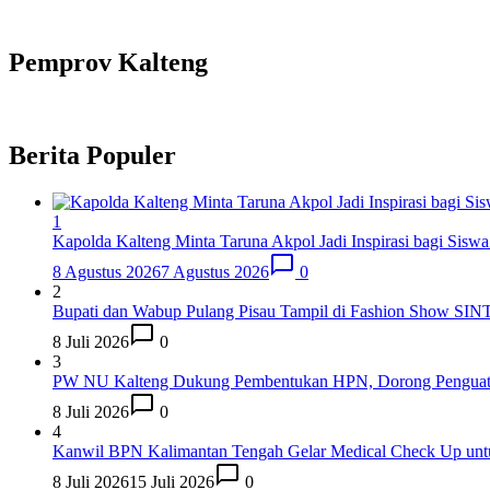
Pemprov Kalteng
Berita Populer
1
Kapolda Kalteng Minta Taruna Akpol Jadi Inspirasi bagi Sisw
8 Agustus 2026
7 Agustus 2026
0
2
Bupati dan Wabup Pulang Pisau Tampil di Fashion Show SIN
8 Juli 2026
0
3
PW NU Kalteng Dukung Pembentukan HPN, Dorong Penguata
8 Juli 2026
0
4
Kanwil BPN Kalimantan Tengah Gelar Medical Check Up unt
8 Juli 2026
15 Juli 2026
0