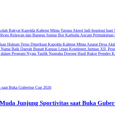
Kapolda Kalteng Minta Taruna Akpol Jadi Inspirasi bagi
Karhutla Ancam Permukiman 
Kapolda Kalteng Minta Aparat Desa Akt
Bupati Kapuas Lepas Kontingen Jamnas XII, Pes
Taufik Nugraha Dorong Hasil Rakor Pemdes K
 Muda Junjung Sportivitas saat Buka Gube