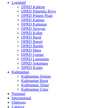
Legislatif
DPRD Kalteng
DPRD Palangka Raya
DPRD Pulang Pisau
DPRD Kapuas
DPRD Katingan
DPRD Seruyan
DPRD Kobar
DPRD Barut
DPRD Barsel
DPRD Bartim
DPRD Mura
DPRD Gumas
DPRD Lamandau
DPRD Sukamara
DPRD Kotim
Kalimantan
Kalimantan Selatan
Kalimantan Barat
Kalimantan Timur
Kalimantan Utara
Nasional
Internasional
Olahraga
Lainnya