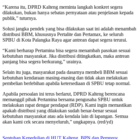
“Karena itu, DPRD Kalteng meminta langkah konkret segera
dilakukan, bukan hanya sebatas pernyataan atau penjelasan kepada
publik,” tuturnya.
Solusi jangka pendek yang bisa dilakukan saat ini adalah menambah
distribusi BBM, khususnya Pertalite dan Pertamax, ke seluruh
SPBU di Kota Palangka Raya agar antrean dapat segera terurai.
“Kami berharap Pertamina bisa segera menambah pasokan sesuai
kebutuhan masyarakat. Jika distribusi ditingkatkan, maka antrean
panjang bisa segera berkurang,” urainya.
Selain itu juga, masyarakat pada dasarnya membeli BBM sesuai
kebutuhan kendaraan masing-masing dan tidak akan melakukan
pembelian berlebihan apabila ketersediaan di SPBU tetap normal.
Apabila persoalan ini terus berlarut, DPRD Kalteng berencana
memanggil pihak Pertamina bersama pengusaha SPBU untuk
melakukan rapat dengar pendapat (RDP). Kami ingin memastikan
apakah distribusi yang dilakukan sudah benar-benar sesuai
kebutuhan masyarakat atau ada kendala lain di lapangan. Semua
akan kami cek secara menyeluruh,” ungkapnya. (red/yd)
Sentuhan Kepedulian di HUT Kalteng, BPN dan Pemprov