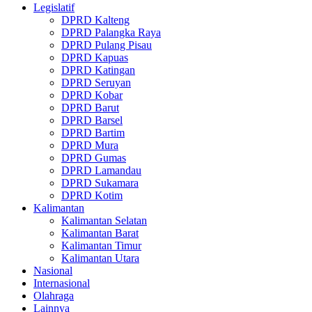
Legislatif
DPRD Kalteng
DPRD Palangka Raya
DPRD Pulang Pisau
DPRD Kapuas
DPRD Katingan
DPRD Seruyan
DPRD Kobar
DPRD Barut
DPRD Barsel
DPRD Bartim
DPRD Mura
DPRD Gumas
DPRD Lamandau
DPRD Sukamara
DPRD Kotim
Kalimantan
Kalimantan Selatan
Kalimantan Barat
Kalimantan Timur
Kalimantan Utara
Nasional
Internasional
Olahraga
Lainnya