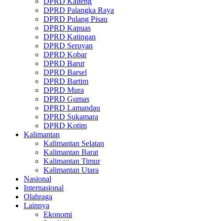
DPRD Kalteng
DPRD Palangka Raya
DPRD Pulang Pisau
DPRD Kapuas
DPRD Katingan
DPRD Seruyan
DPRD Kobar
DPRD Barut
DPRD Barsel
DPRD Bartim
DPRD Mura
DPRD Gumas
DPRD Lamandau
DPRD Sukamara
DPRD Kotim
Kalimantan
Kalimantan Selatan
Kalimantan Barat
Kalimantan Timur
Kalimantan Utara
Nasional
Internasional
Olahraga
Lainnya
Ekonomi