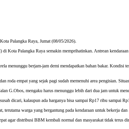
 Kota Palangka Raya, Jumat (08/05/2026).
) di Kota Palangka Raya semakin memprihatinkan. Antrean kendaraa
rela menunggu berjam-jam demi mendapatkan bahan bakar. Kondisi ters
n roda empat yang sejak pagi sudah memenuhi area pengisian. Situasi 
alan G.Obos, mengaku harus menunggu lebih dari dua jam untuk menda
sah dicari, kalaupun ada harganya bisa sampai Rp17 ribu sampai Rp18 
terutama warga yang bergantung pada kendaraan untuk bekerja dan akt
epat agar distribusi BBM kembali normal dan masyarakat tidak terus di