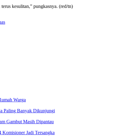
terus kesulitan,” pungkasnya. (red/tn)
uas
r Rumah Warga
ya Paling Banyak Dikunjungi
alam Gambut Masih Dipantau
4 Komisioner Jadi Tersangka