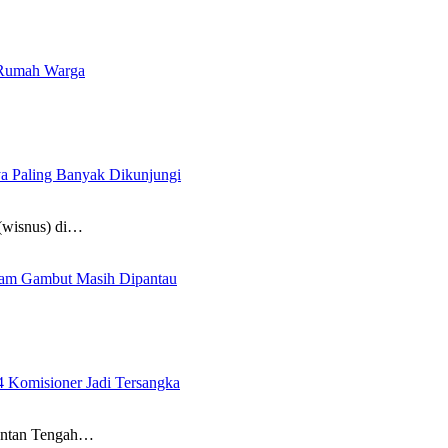
r Rumah Warga
ya Paling Banyak Dikunjungi
(wisnus) di…
alam Gambut Masih Dipantau
4 Komisioner Jadi Tersangka
mantan Tengah…