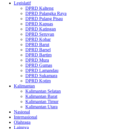
Legislatif
DPRD Kalteng
DPRD Palangka Raya
DPRD Pulang Pisau
DPRD Kapuas
DPRD Katingan
DPRD Seruyan
DPRD Kobar
DPRD Barut
DPRD Barsel
DPRD Bartim
DPRD Mura
DPRD Gumas
DPRD Lamandau
DPRD Sukamara
DPRD Kotim
Kalimantan
Kalimantan Selatan
Kalimantan Barat
Kalimantan Timur
Kalimantan Utara
Nasional
Internasional
Olahraga
Lainnya