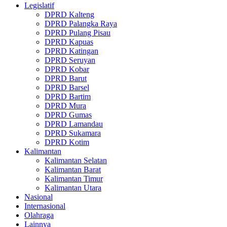
Legislatif
DPRD Kalteng
DPRD Palangka Raya
DPRD Pulang Pisau
DPRD Kapuas
DPRD Katingan
DPRD Seruyan
DPRD Kobar
DPRD Barut
DPRD Barsel
DPRD Bartim
DPRD Mura
DPRD Gumas
DPRD Lamandau
DPRD Sukamara
DPRD Kotim
Kalimantan
Kalimantan Selatan
Kalimantan Barat
Kalimantan Timur
Kalimantan Utara
Nasional
Internasional
Olahraga
Lainnya