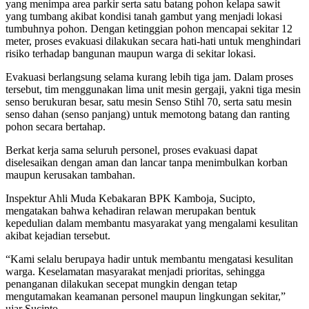
yang menimpa area parkir serta satu batang pohon kelapa sawit
yang tumbang akibat kondisi tanah gambut yang menjadi lokasi
tumbuhnya pohon. Dengan ketinggian pohon mencapai sekitar 12
meter, proses evakuasi dilakukan secara hati-hati untuk menghindari
risiko terhadap bangunan maupun warga di sekitar lokasi.
Evakuasi berlangsung selama kurang lebih tiga jam. Dalam proses
tersebut, tim menggunakan lima unit mesin gergaji, yakni tiga mesin
senso berukuran besar, satu mesin Senso Stihl 70, serta satu mesin
senso dahan (senso panjang) untuk memotong batang dan ranting
pohon secara bertahap.
Berkat kerja sama seluruh personel, proses evakuasi dapat
diselesaikan dengan aman dan lancar tanpa menimbulkan korban
maupun kerusakan tambahan.
Inspektur Ahli Muda Kebakaran BPK Kamboja, Sucipto,
mengatakan bahwa kehadiran relawan merupakan bentuk
kepedulian dalam membantu masyarakat yang mengalami kesulitan
akibat kejadian tersebut.
“Kami selalu berupaya hadir untuk membantu mengatasi kesulitan
warga. Keselamatan masyarakat menjadi prioritas, sehingga
penanganan dilakukan secepat mungkin dengan tetap
mengutamakan keamanan personel maupun lingkungan sekitar,”
ujar Sucipto.