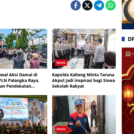
D
News
Kawal Aksi Damai di
Kapolda Kalteng Minta Taruna
PLN Palangka Raya,
Akpol Jadi Inspirasi bagi Siswa
an Pendekatan
Sekolah Rakyat
s
News