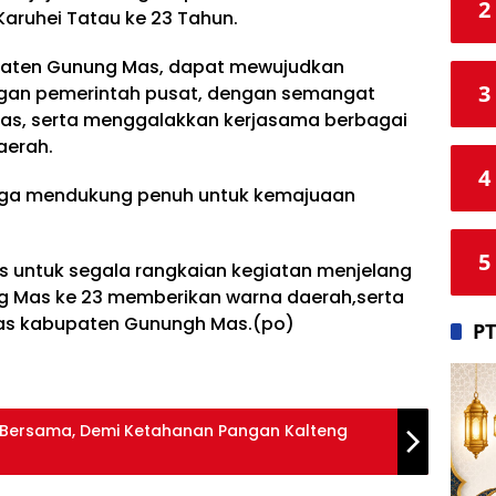
2
aruhei Tatau ke 23 Tahun.
aten Gunung Mas, dapat mewujudkan
3
ngan pemerintah pusat, dengan semangat
, serta menggalakkan kerjasama berbagai
aerah.
4
juga mendukung penuh untuk kemajuaan
5
es untuk segala rangkaian kegiatan menjelang
g Mas ke 23 memberikan warna daerah,serta
uas kabupaten Gunungh Mas.(po)
PT
 Bersama, Demi Ketahanan Pangan Kalteng