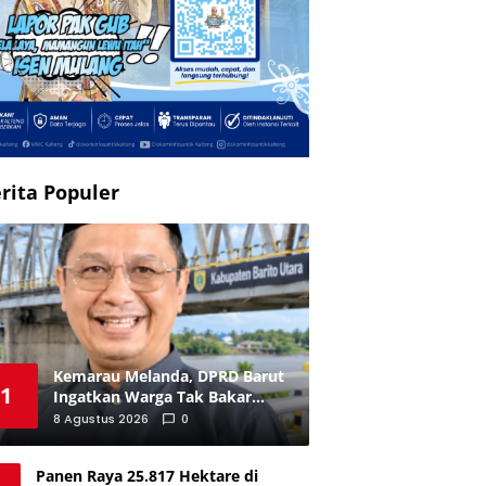
rita Populer
Kemarau Melanda, DPRD Barut
1
Ingatkan Warga Tak Bakar
Lahan
8 Agustus 2026
0
Panen Raya 25.817 Hektare di