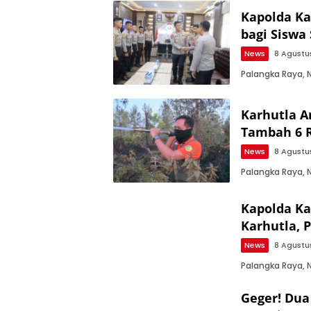
Kapolda Ka
bagi Siswa
News
8 Agustu
Palangka Raya,
Karhutla 
Tambah 6 
News
8 Agustu
Palangka Raya,
Kapolda Ka
Karhutla, 
News
8 Agustu
Palangka Raya, 
Geger! Dua