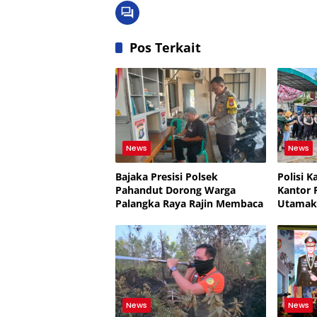
Pos Terkait
News
News
Bajaka Presisi Polsek
Polisi 
Pahandut Dorong Warga
Kantor 
Palangka Raya Rajin Membaca
Utamak
Humani
News
News