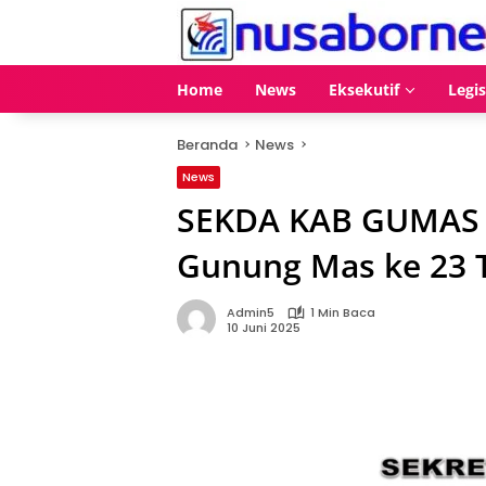
Langsung
ke
konten
Home
News
Eksekutif
Legis
Beranda
News
News
SEKDA KAB GUMAS 
Gunung Mas ke 23 
Admin5
1 Min Baca
10 Juni 2025