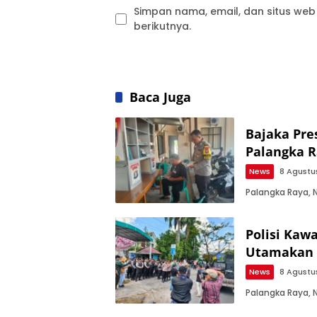
Simpan nama, email, dan situs we
berikutnya.
Baca Juga
Bajaka Pre
Palangka 
News
8 Agustu
Palangka Raya, 
Polisi Kaw
Utamakan 
News
8 Agustu
Palangka Raya, 