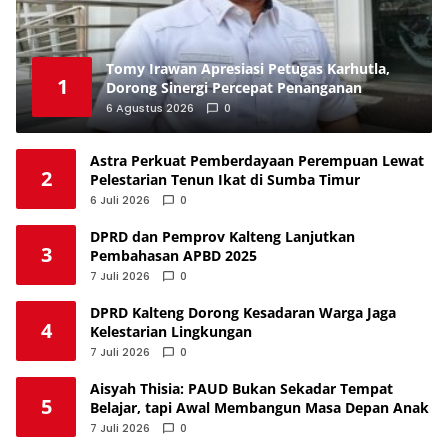
Tomy Irawan Apresiasi Petugas Karhutla,
1
Dorong Sinergi Percepat Penanganan
6 Agustus 2026
0
Astra Perkuat Pemberdayaan Perempuan Lewat
2
Pelestarian Tenun Ikat di Sumba Timur
6 Juli 2026
0
DPRD dan Pemprov Kalteng Lanjutkan
3
Pembahasan APBD 2025
7 Juli 2026
0
DPRD Kalteng Dorong Kesadaran Warga Jaga
4
Kelestarian Lingkungan
7 Juli 2026
0
Aisyah Thisia: PAUD Bukan Sekadar Tempat
5
Belajar, tapi Awal Membangun Masa Depan Anak
7 Juli 2026
0