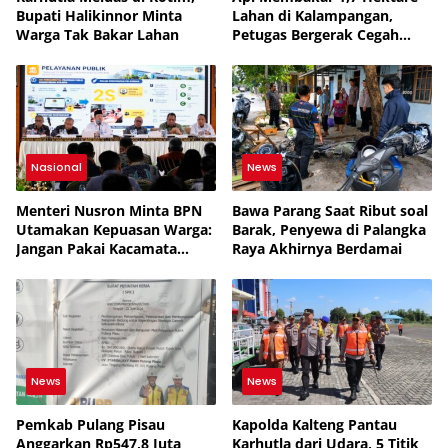
Bupati Halikinnor Minta
Lahan di Kalampangan,
Warga Tak Bakar Lahan
Petugas Bergerak Cegah
Karhutla Meluas
Nasional
News
Menteri Nusron Minta BPN
Bawa Parang Saat Ribut soal
Utamakan Kepuasan Warga:
Barak, Penyewa di Palangka
Jangan Pakai Kacamata
Raya Akhirnya Berdamai
Petugas
News
News
Pemkab Pulang Pisau
Kapolda Kalteng Pantau
Anggarkan Rp547,8 Juta
Karhutla dari Udara, 5 Titik