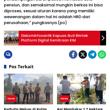
pensiun, dan semaksimal mungkin berkas ini bisa
diproses, sesuai aturan karena yang memiliki
wewenangan dalam hal ini adalah HRD dari
perusahaan,” pungkasnya.(po)
Diskominfosantik Kapuas Ikuti Bimtek
Platform Digital Kemitraan KIM
Pos Terkait
News
News
Karhutla Meluas di Kotim,
Api Membakar 1,7 Hektare