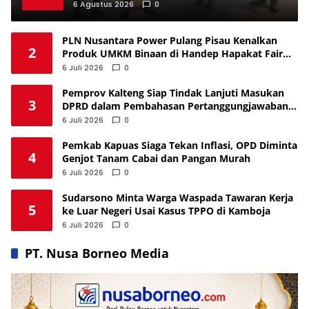
6 Agustus 2026
0
PLN Nusantara Power Pulang Pisau Kenalkan
2
Produk UMKM Binaan di Handep Hapakat Fair
2026
6 Juli 2026
0
Pemprov Kalteng Siap Tindak Lanjuti Masukan
3
DPRD dalam Pembahasan Pertanggungjawaban
APBD 2025
6 Juli 2026
0
Pemkab Kapuas Siaga Tekan Inflasi, OPD Diminta
4
Genjot Tanam Cabai dan Pangan Murah
6 Juli 2026
0
Sudarsono Minta Warga Waspada Tawaran Kerja
5
ke Luar Negeri Usai Kasus TPPO di Kamboja
6 Juli 2026
0
PT. Nusa Borneo Media