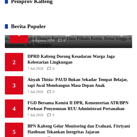
Pemprov Kalteng
Berita Populer
Kejati Bongkar Dugaan Korupsi Dana Pilkada
1
Kotim, Ketua hingga 4 Komisioner Jadi Tersangka
6 Agustus 2026
0
DPRD Kalteng Dorong Kesadaran Warga Jaga
2
Kelestarian Lingkungan
7 Juli 2026
0
Aisyah Thisia: PAUD Bukan Sekadar Tempat Belajar,
3
tapi Awal Membangun Masa Depan Anak
7 Juli 2026
0
FGD Bersama Komisi II DPR, Kementerian ATR/BPN
4
Perkuat Penyusunan RUU Administrasi Pertanahan
7 Juli 2026
0
BPN Kalteng Gelar Monitoring dan Evaluasi, Fitriyani
5
Hasibuan Tekankan Integritas Jajaran