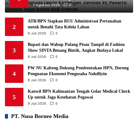
7 Agustus 2026
0
ATR/BPN Siapkan RUU Administrasi Pertanahan
2
untuk Benahi Tata Kelola Lahan
8 Juli 2026
0
Bupati dan Wabup Pulang Pisau Tampil di Fashion
3
Show SINTA Benang Bintik, Angkat Budaya Lokal
8 Juli 2026
0
PW NU Kalteng Dukung Pembentukan HPN, Dorong
4
Penguatan Ekonomi Pengusaha Nahdliyin
8 Juli 2026
0
Kanwil BPN Kalimantan Tengah Gelar Medical Check
5
Up untuk Jaga Kesehatan Pegawai
8 Juli 2026
0
PT. Nusa Borneo Media