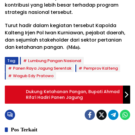
kontribusi yang lebih besar terhadap program
strategis nasional tersebut.
Turut hadir dalam kegiatan tersebut Kapolda
Kalteng Irjen Pol Iwan Kurniawan, pejabat daerah,
dan sejumlah stakeholder dari sektor pertanian
dan ketahanan pangan.
(Mda).
Tag:
Lumbung Pangan Nasional
Panen Raya Jagung Serentak
Pemprov Kalteng
Wagub Edy Pratowo
Dukung Ketahanan Pangan, Bupati Ahmad
Rifa’i Hadiri Panen Jagung
Pos Terkait
Pemprov Kalteng
Pemprov Kalteng