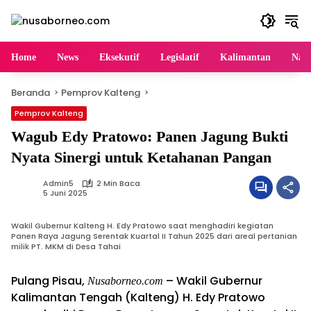
Langsung
ke
konten
Home
News
Eksekutif
Legislatif
Kalimantan
Nasi
Beranda
Pemprov Kalteng
Pemprov Kalteng
Wagub Edy Pratowo: Panen Jagung Bukti
Nyata Sinergi untuk Ketahanan Pangan
Admin5
2 Min Baca
5 Juni 2025
Wakil Gubernur Kalteng H. Edy Pratowo saat menghadiri kegiatan
Panen Raya Jagung Serentak Kuartal II Tahun 2025 dari areal pertanian
milik PT. MKM di Desa Tahai
Pulang Pisau,
– Wakil Gubernur
Nusaborneo.com
Kalimantan Tengah (Kalteng) H. Edy Pratowo