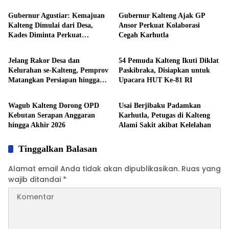
Gubernur Agustiar: Kemajuan
Gubernur Kalteng Ajak GP
Kalteng Dimulai dari Desa,
Ansor Perkuat Kolaborasi
Kades Diminta Perkuat
Cegah Karhutla
Pemprov Kalteng
Pemprov Kalteng
Akuntabilitas
Jelang Rakor Desa dan
54 Pemuda Kalteng Ikuti Diklat
Kelurahan se-Kalteng, Pemprov
Paskibraka, Disiapkan untuk
Matangkan Persiapan hingga
Upacara HUT Ke-81 RI
Pemprov Kalteng
News
Pembagian Tugas
Wagub Kalteng Dorong OPD
Usai Berjibaku Padamkan
Kebutan Serapan Anggaran
Karhutla, Petugas di Kalteng
hingga Akhir 2026
Alami Sakit akibat Kelelahan
Tinggalkan Balasan
Alamat email Anda tidak akan dipublikasikan.
Ruas yang
wajib ditandai
*