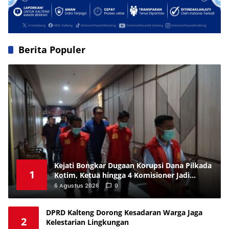
Berita Populer
Kejati Bongkar Dugaan Korupsi Dana Pilkada
1
Kotim, Ketua hingga 4 Komisioner Jadi
Tersangka
6 Agustus 2026
0
DPRD Kalteng Dorong Kesadaran Warga Jaga
2
Kelestarian Lingkungan