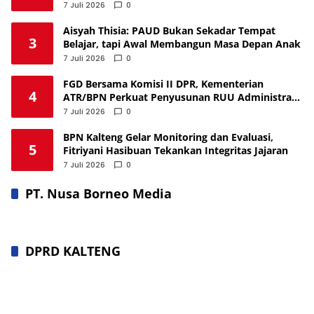
7 Juli 2026
0
Aisyah Thisia: PAUD Bukan Sekadar Tempat
3
Belajar, tapi Awal Membangun Masa Depan Anak
7 Juli 2026
0
FGD Bersama Komisi II DPR, Kementerian
4
ATR/BPN Perkuat Penyusunan RUU Administrasi
Pertanahan
7 Juli 2026
0
BPN Kalteng Gelar Monitoring dan Evaluasi,
5
Fitriyani Hasibuan Tekankan Integritas Jajaran
7 Juli 2026
0
PT. Nusa Borneo Media
DPRD KALTENG