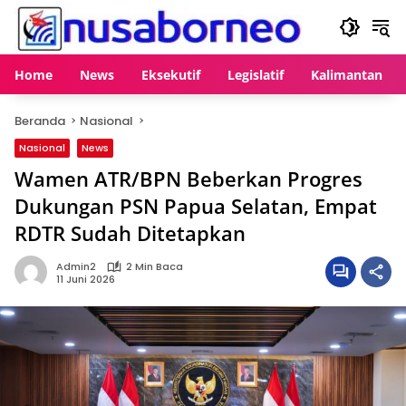
Langsung
ke
konten
Home
News
Eksekutif
Legislatif
Kalimantan
Beranda
Nasional
Nasional
News
Wamen ATR/BPN Beberkan Progres
Dukungan PSN Papua Selatan, Empat
RDTR Sudah Ditetapkan
Admin2
2 Min Baca
11 Juni 2026