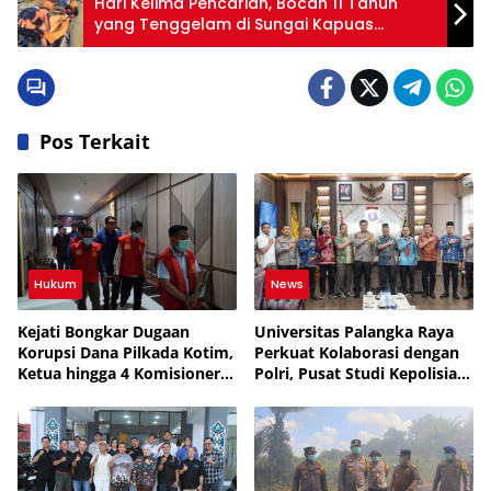
Hari Kelima Pencarian, Bocah 11 Tahun
yang Tenggelam di Sungai Kapuas
Ditemukan Meninggal Dunia
Pos Terkait
Hukum
News
Kejati Bongkar Dugaan
Universitas Palangka Raya
Korupsi Dana Pilkada Kotim,
Perkuat Kolaborasi dengan
Ketua hingga 4 Komisioner
Polri, Pusat Studi Kepolisian
Jadi Tersangka
Masuk Tahap Operasional