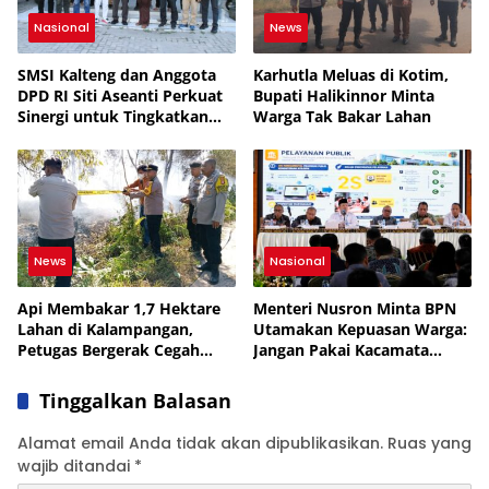
Nasional
News
SMSI Kalteng dan Anggota
Karhutla Meluas di Kotim,
DPD RI Siti Aseanti Perkuat
Bupati Halikinnor Minta
Sinergi untuk Tingkatkan
Warga Tak Bakar Lahan
Literasi Publik
News
Nasional
Api Membakar 1,7 Hektare
Menteri Nusron Minta BPN
Lahan di Kalampangan,
Utamakan Kepuasan Warga:
Petugas Bergerak Cegah
Jangan Pakai Kacamata
Karhutla Meluas
Petugas
Tinggalkan Balasan
Alamat email Anda tidak akan dipublikasikan.
Ruas yang
wajib ditandai
*