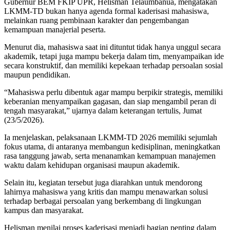
Gubernur BEM FKIP UPR, Helisman Telaumbanua, mengatakan
LKMM-TD bukan hanya agenda formal kaderisasi mahasiswa,
melainkan ruang pembinaan karakter dan pengembangan
kemampuan manajerial peserta.
Menurut dia, mahasiswa saat ini dituntut tidak hanya unggul secara
akademik, tetapi juga mampu bekerja dalam tim, menyampaikan ide
secara konstruktif, dan memiliki kepekaan terhadap persoalan sosial
maupun pendidikan.
“Mahasiswa perlu dibentuk agar mampu berpikir strategis, memiliki
keberanian menyampaikan gagasan, dan siap mengambil peran di
tengah masyarakat,” ujarnya dalam keterangan tertulis, Jumat
(23/5/2026).
Ia menjelaskan, pelaksanaan LKMM-TD 2026 memiliki sejumlah
fokus utama, di antaranya membangun kedisiplinan, meningkatkan
rasa tanggung jawab, serta menanamkan kemampuan manajemen
waktu dalam kehidupan organisasi maupun akademik.
Selain itu, kegiatan tersebut juga diarahkan untuk mendorong
lahirnya mahasiswa yang kritis dan mampu menawarkan solusi
terhadap berbagai persoalan yang berkembang di lingkungan
kampus dan masyarakat.
Helisman menilai proses kaderisasi menjadi bagian penting dalam