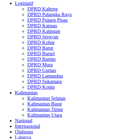
Legislatif
DPRD Kalteng
DPRD Palangka Raya
DPRD Pulang Pisau
DPRD Kapuas
DPRD Katingan
DPRD Seruyan
DPRD Kobar
DPRD Barut
DPRD Barsel
DPRD Bartim
DPRD Mura
DPRD Gumas
DPRD Lamandau
DPRD Sukamara
DPRD Kotim
Kalimantan
Kalimantan Selatan
Kalimantan Barat
Kalimantan Timur
Kalimantan Utara
Nasional
Internasional
Olahraga
Lainnya