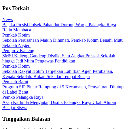
Pos Terkait
News
Bajaka Presisi Polsek Pahandut Dorong Warga Palangka Raya
Rajin Membaca
Pemkab Kotim
Sekolah Perusahaan Makin Diminati, Pemkab Kotim Benahi Mutu
Sekolah Negeri
Pemprov Kalteng
SMSI Kalteng Gandeng Disdik, Siap Angkat Prestasi Sekolah
hingga Jadi Mitra Pengawas Pendidikan
Pemkab Kotim
Sekolah Rakyat Kotim Targetkan Lahirkan Agen Perubahan,
Kepala Sekolah: Bukan Sekadar Tempat Belajar
Pemkab Barut
Program SIP Pintar Rampung di 9 Kecamatan, Penyaluran Ditutup
di Lahei Barat
Pemko Palangka Raya
Asap Karhutla Mengintai, Disdik Palangka Raya Ubah Aturan
Belajar Siswa
Tinggalkan Balasan