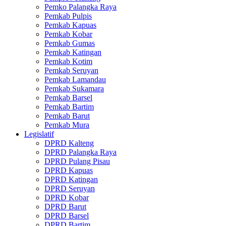
Pemko Palangka Raya
Pemkab Pulpis
Pemkab Kapuas
Pemkab Kobar
Pemkab Gumas
Pemkab Katingan
Pemkab Kotim
Pemkab Seruyan
Pemkab Lamandau
Pemkab Sukamara
Pemkab Barsel
Pemkab Bartim
Pemkab Barut
Pemkab Mura
Legislatif
DPRD Kalteng
DPRD Palangka Raya
DPRD Pulang Pisau
DPRD Kapuas
DPRD Katingan
DPRD Seruyan
DPRD Kobar
DPRD Barut
DPRD Barsel
DPRD Bartim