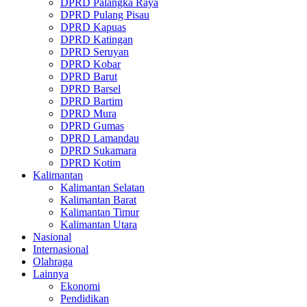
DPRD Palangka Raya
DPRD Pulang Pisau
DPRD Kapuas
DPRD Katingan
DPRD Seruyan
DPRD Kobar
DPRD Barut
DPRD Barsel
DPRD Bartim
DPRD Mura
DPRD Gumas
DPRD Lamandau
DPRD Sukamara
DPRD Kotim
Kalimantan
Kalimantan Selatan
Kalimantan Barat
Kalimantan Timur
Kalimantan Utara
Nasional
Internasional
Olahraga
Lainnya
Ekonomi
Pendidikan