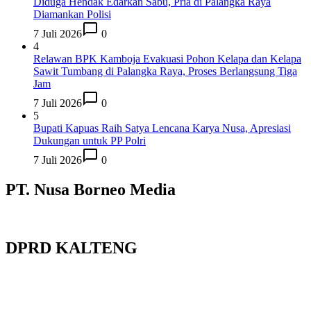
Diduga Hendak Edarkan Sabu, Pria di Palangka Raya
Diamankan Polisi
7 Juli 2026
0
4
Relawan BPK Kamboja Evakuasi Pohon Kelapa dan Kelapa
Sawit Tumbang di Palangka Raya, Proses Berlangsung Tiga
Jam
7 Juli 2026
0
5
Bupati Kapuas Raih Satya Lencana Karya Nusa, Apresiasi
Dukungan untuk PP Polri
7 Juli 2026
0
PT. Nusa Borneo Media
DPRD KALTENG