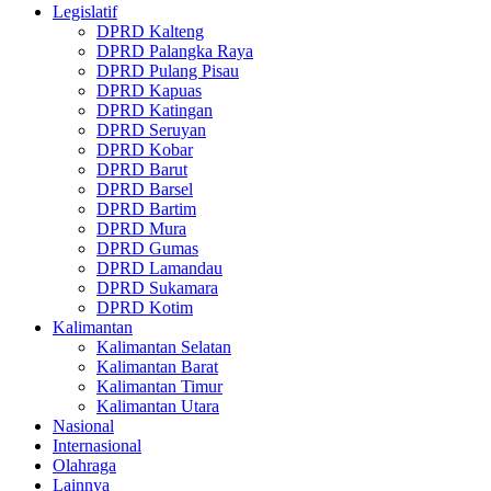
Legislatif
DPRD Kalteng
DPRD Palangka Raya
DPRD Pulang Pisau
DPRD Kapuas
DPRD Katingan
DPRD Seruyan
DPRD Kobar
DPRD Barut
DPRD Barsel
DPRD Bartim
DPRD Mura
DPRD Gumas
DPRD Lamandau
DPRD Sukamara
DPRD Kotim
Kalimantan
Kalimantan Selatan
Kalimantan Barat
Kalimantan Timur
Kalimantan Utara
Nasional
Internasional
Olahraga
Lainnya