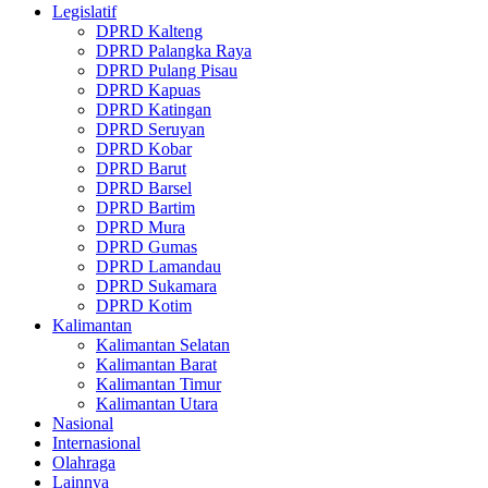
Legislatif
DPRD Kalteng
DPRD Palangka Raya
DPRD Pulang Pisau
DPRD Kapuas
DPRD Katingan
DPRD Seruyan
DPRD Kobar
DPRD Barut
DPRD Barsel
DPRD Bartim
DPRD Mura
DPRD Gumas
DPRD Lamandau
DPRD Sukamara
DPRD Kotim
Kalimantan
Kalimantan Selatan
Kalimantan Barat
Kalimantan Timur
Kalimantan Utara
Nasional
Internasional
Olahraga
Lainnya