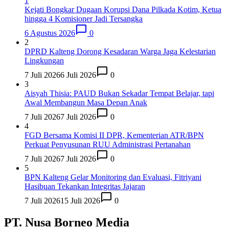
1
Kejati Bongkar Dugaan Korupsi Dana Pilkada Kotim, Ketua
hingga 4 Komisioner Jadi Tersangka
6 Agustus 2026
0
2
DPRD Kalteng Dorong Kesadaran Warga Jaga Kelestarian
Lingkungan
7 Juli 2026
6 Juli 2026
0
3
Aisyah Thisia: PAUD Bukan Sekadar Tempat Belajar, tapi
Awal Membangun Masa Depan Anak
7 Juli 2026
7 Juli 2026
0
4
FGD Bersama Komisi II DPR, Kementerian ATR/BPN
Perkuat Penyusunan RUU Administrasi Pertanahan
7 Juli 2026
7 Juli 2026
0
5
BPN Kalteng Gelar Monitoring dan Evaluasi, Fitriyani
Hasibuan Tekankan Integritas Jajaran
7 Juli 2026
15 Juli 2026
0
PT. Nusa Borneo Media