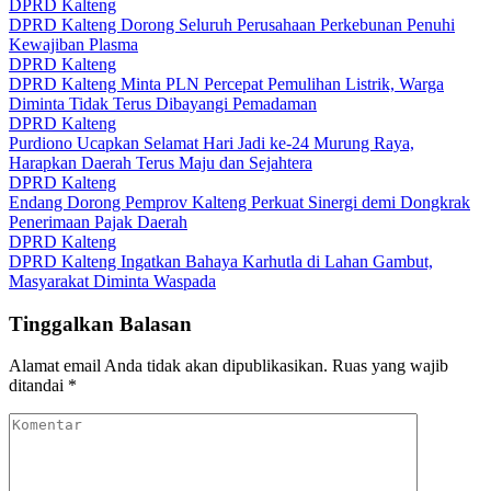
DPRD Kalteng
DPRD Kalteng Dorong Seluruh Perusahaan Perkebunan Penuhi
Kewajiban Plasma
DPRD Kalteng
DPRD Kalteng Minta PLN Percepat Pemulihan Listrik, Warga
Diminta Tidak Terus Dibayangi Pemadaman
DPRD Kalteng
Purdiono Ucapkan Selamat Hari Jadi ke-24 Murung Raya,
Harapkan Daerah Terus Maju dan Sejahtera
DPRD Kalteng
Endang Dorong Pemprov Kalteng Perkuat Sinergi demi Dongkrak
Penerimaan Pajak Daerah
DPRD Kalteng
DPRD Kalteng Ingatkan Bahaya Karhutla di Lahan Gambut,
Masyarakat Diminta Waspada
Tinggalkan Balasan
Alamat email Anda tidak akan dipublikasikan.
Ruas yang wajib
ditandai
*