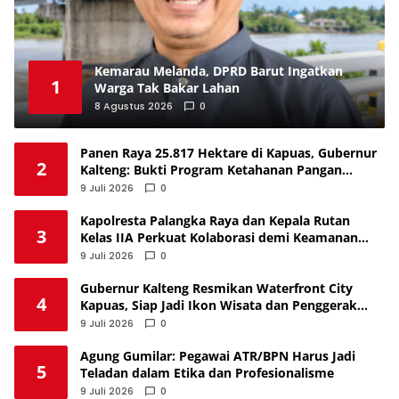
Kemarau Melanda, DPRD Barut Ingatkan
1
Warga Tak Bakar Lahan
8 Agustus 2026
0
Panen Raya 25.817 Hektare di Kapuas, Gubernur
2
Kalteng: Bukti Program Ketahanan Pangan
Berjalan
9 Juli 2026
0
Kapolresta Palangka Raya dan Kepala Rutan
3
Kelas IIA Perkuat Kolaborasi demi Keamanan
Kota
9 Juli 2026
0
Gubernur Kalteng Resmikan Waterfront City
4
Kapuas, Siap Jadi Ikon Wisata dan Penggerak
Ekonomi
9 Juli 2026
0
Agung Gumilar: Pegawai ATR/BPN Harus Jadi
5
Teladan dalam Etika dan Profesionalisme
9 Juli 2026
0