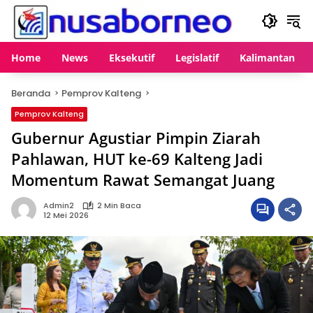
Langsung
ke
konten
Home
News
Eksekutif
Legislatif
Kalimantan
Beranda
Pemprov Kalteng
Pemprov Kalteng
Gubernur Agustiar Pimpin Ziarah
Pahlawan, HUT ke-69 Kalteng Jadi
Momentum Rawat Semangat Juang
Admin2
2 Min Baca
12 Mei 2026