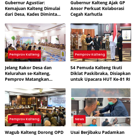
Gubernur Agustiar:
Gubernur Kalteng Ajak GP
Kemajuan Kalteng Dimulai
Ansor Perkuat Kolaborasi
dari Desa, Kades Diminta
Cegah Karhutla
Perkuat Akuntabilitas
Pemprov Kalteng
Pemprov Kalteng
Jelang Rakor Desa dan
54 Pemuda Kalteng Ikuti
Kelurahan se-Kalteng,
Diklat Paskibraka, Disiapkan
Pemprov Matangkan
untuk Upacara HUT Ke-81 RI
Persiapan hingga Pembagian
Tugas
Pemprov Kalteng
News
Wagub Kalteng Dorong OPD
Usai Berjibaku Padamkan