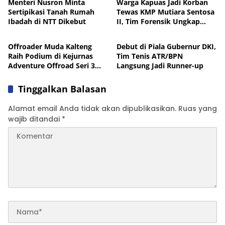
Menteri Nusron Minta
Warga Kapuas Jadi Korban
Sertipikasi Tanah Rumah
Tewas KMP Mutiara Sentosa
Ibadah di NTT Dikebut
II, Tim Forensik Ungkap
Nasional
Nasional
Penyebabnya
Offroader Muda Kalteng
Debut di Piala Gubernur DKI,
Raih Podium di Kejurnas
Tim Tenis ATR/BPN
Adventure Offroad Seri 3
Langsung Jadi Runner-up
Pasuruan
Tinggalkan Balasan
Alamat email Anda tidak akan dipublikasikan.
Ruas yang
wajib ditandai
*