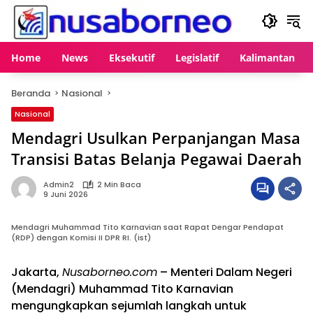
Langsung
ke
konten
Home
News
Eksekutif
Legislatif
Kalimantan
Beranda
Nasional
Nasional
Mendagri Usulkan Perpanjangan Masa
Transisi Batas Belanja Pegawai Daerah
Admin2
2 Min Baca
9 Juni 2026
Mendagri Muhammad Tito Karnavian saat Rapat Dengar Pendapat
(RDP) dengan Komisi II DPR RI. (ist)
Jakarta,
Nusaborneo.com
– Menteri Dalam Negeri
(Mendagri) Muhammad Tito Karnavian
mengungkapkan sejumlah langkah untuk