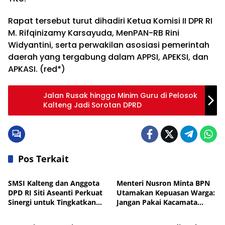
Rapat tersebut turut dihadiri Ketua Komisi II DPR RI
M. Rifqinizamy Karsayuda, MenPAN-RB Rini
Widyantini, serta perwakilan asosiasi pemerintah
daerah yang tergabung dalam APPSI, APEKSI, dan
APKASI. (red*)
Jalan Rusak hingga Minim Guru di Pelosok
Kalteng Jadi Sorotan DPRD
Pos Terkait
Nasional
Nasional
SMSI Kalteng dan Anggota
Menteri Nusron Minta BPN
DPD RI Siti Aseanti Perkuat
Utamakan Kepuasan Warga:
Sinergi untuk Tingkatkan
Jangan Pakai Kacamata
Nasional
Nasional
Literasi Publik
Petugas