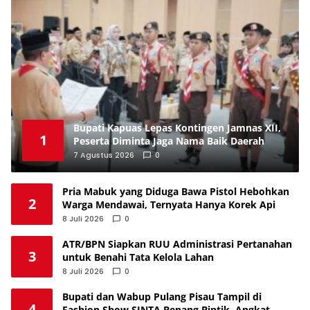
Bupati Kapuas Lepas Kontingen Jamnas XII,
1
Peserta Diminta Jaga Nama Baik Daerah
7 Agustus 2026
0
Pria Mabuk yang Diduga Bawa Pistol Hebohkan
2
Warga Mendawai, Ternyata Hanya Korek Api
8 Juli 2026
0
ATR/BPN Siapkan RUU Administrasi Pertanahan
3
untuk Benahi Tata Kelola Lahan
8 Juli 2026
0
Bupati dan Wabup Pulang Pisau Tampil di
4
Fashion Show SINTA Benang Bintik, Angkat