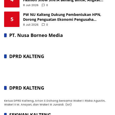
Budaya Lokal
8 Juli 2026
0
PW NU Kalteng Dukung Pembentukan HPN,
5
Dorong Penguatan Ekonomi Pengusaha
Nahdliyin
8 Juli 2026
0
PT. Nusa Borneo Media
DPRD KALTENG
DPRD KALTENG
Ketua DPRD Kalteng, Arton S Dohong bersama Waket I Riska Agustin,
Waket II M. Ansyari, dan Waket III Junaidi. (ist)
SEKWAN KALTENG