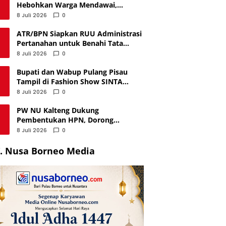
Hebohkan Warga Mendawai,
Ternyata Hanya Korek Api
8 Juli 2026
0
ATR/BPN Siapkan RUU Administrasi
Pertanahan untuk Benahi Tata
Kelola Lahan
8 Juli 2026
0
Bupati dan Wabup Pulang Pisau
Tampil di Fashion Show SINTA
Benang Bintik, Angkat Budaya Lokal
8 Juli 2026
0
PW NU Kalteng Dukung
Pembentukan HPN, Dorong
Penguatan Ekonomi Pengusaha
8 Juli 2026
0
Nahdliyin
. Nusa Borneo Media