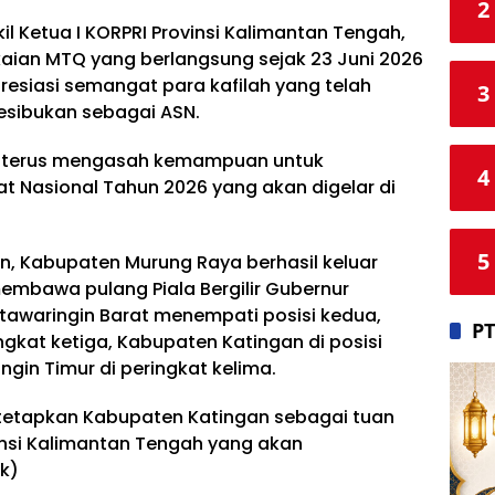
2
 Ketua I KORPRI Provinsi Kalimantan Tengah,
kaian MTQ yang berlangsung sejak 23 Juni 2026
resiasi semangat para kafilah yang telah
3
esibukan sebagai ASN.
at terus mengasah kemampuan untuk
4
t Nasional Tahun 2026 yang akan digelar di
5
n, Kabupaten Murung Raya berhasil keluar
mbawa pulang Piala Bergilir Gubernur
awaringin Barat menempati posisi kedua,
PT
ngkat ketiga, Kabupaten Katingan di posisi
in Timur di peringkat kelima.
itetapkan Kabupaten Katingan sebagai tuan
insi Kalimantan Tengah yang akan
k)