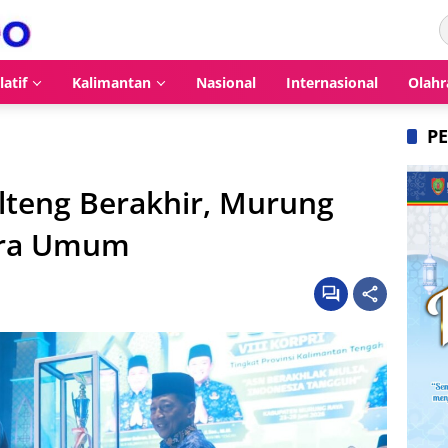
latif
Kalimantan
Nasional
Internasional
Olahr
P
lteng Berakhir, Murung
uara Umum