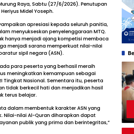
 Murung Raya, Sabtu (27/6/2026). Penutupan
 Heriyus Midel Yoseph.
mpaikan apresiasi kepada seluruh panitia,
 dalam menyukseskan penyelenggaraan MTQ.
idak hanya menjadi ajang kompetisi membaca
ga menjadi sarana memperkuat nilai-nilai
Be
aparatur sipil negara (ASN).
da para peserta yang berhasil meraih
erus meningkatkan kemampuan sebagai
Tingkat Nasional. Sementara itu, peserta
n tidak berkecil hati dan menjadikan hasil
 terus belajar.
ata dalam membentuk karakter ASN yang
lak. Nilai-nilai Al-Quran diharapkan dapat
yanan publik yang prima dan berintegritas,”