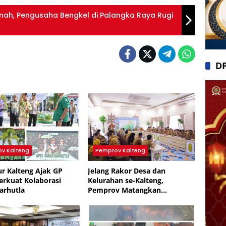
nah, Pengusaha Bengkel di Palangka Raya Rugi
D
v Kalteng
Pemprov Kalteng
r Kalteng Ajak GP
Jelang Rakor Desa dan
erkuat Kolaborasi
Kelurahan se-Kalteng,
arhutla
Pemprov Matangkan
Persiapan hingga Pembagian
Tugas