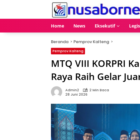
Langsung
ke
konten
Home
News
Eksekutif
Legis
Beranda
Pemprov Kalteng
Pemprov Kalteng
MTQ VIII KORPRI Ka
Raya Raih Gelar J
Admin2
2 Min Baca
28 Juni 2026