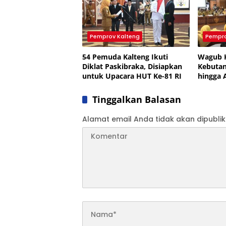
Pemprov Kalteng
Pempro
54 Pemuda Kalteng Ikuti
Wagub 
Diklat Paskibraka, Disiapkan
Kebutan
untuk Upacara HUT Ke-81 RI
hingga 
Tinggalkan Balasan
Alamat email Anda tidak akan dipublik