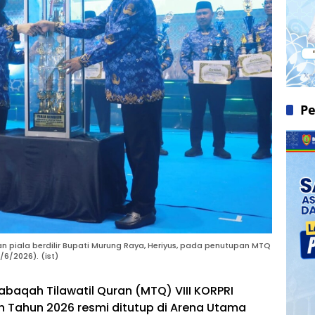
Pe
an piala berdilir Bupati Murung Raya, Heriyus, pada penutupan MTQ
/6/2026). (ist)
baqah Tilawatil Quran (MTQ) VIII KORPRI
h Tahun 2026 resmi ditutup di Arena Utama