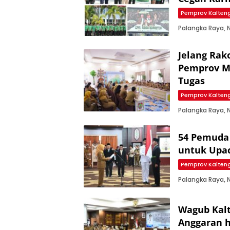
Pemprov Kalten
Palangka Raya,
Jelang Rak
Pemprov M
Tugas
Pemprov Kalten
Palangka Raya,
54 Pemuda 
untuk Upac
Pemprov Kalten
Palangka Raya, 
Wagub Kal
Anggaran h