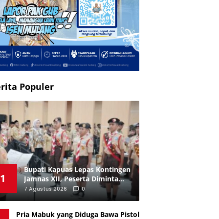
rita Populer
Bupati Kapuas Lepas Kontingen
1
Jamnas XII, Peserta Diminta
Jaga Nama Baik Daerah
7 Agustus 2026
0
Pria Mabuk yang Diduga Bawa Pistol