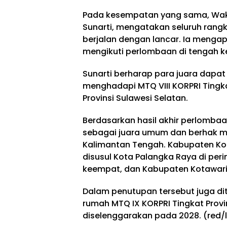
Pada kesempatan yang sama, Wakil
Sunarti, mengatakan seluruh rang
berjalan dengan lancar. Ia mengap
mengikuti perlombaan di tengah k
Sunarti berharap para juara dap
menghadapi MTQ VIII KORPRI Tingka
Provinsi Sulawesi Selatan.
Berdasarkan hasil akhir perlombaa
sebagai juara umum dan berhak me
Kalimantan Tengah. Kabupaten Kot
disusul Kota Palangka Raya di peri
keempat, dan Kabupaten Kotawaring
Dalam penutupan tersebut juga d
rumah MTQ IX KORPRI Tingkat Prov
diselenggarakan pada 2028. (red/l