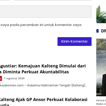
b saya pada peramban ini untuk komentar saya
D
gustiar: Kemajuan Kalteng Dimulai dari
s Diminta Perkuat Akuntabilitas
g
7 Agustus 2026
 Nusaborneo.com – Gubernur Kalimantan Tengah (Kalteng)…
alteng Ajak GP Ansor Perkuat Kolaborasi
Ketua 
Riska A
utla