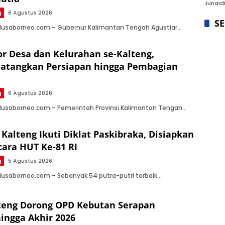
Junaidi
g
6 Agustus 2026
S
 Nusaborneo.com – Gubernur Kalimantan Tengah Agustiar…
or Desa dan Kelurahan se-Kalteng,
atangkan Persiapan hingga Pembagian
g
6 Agustus 2026
 Nusaborneo.com – Pemerintah Provinsi Kalimantan Tengah…
Kalteng Ikuti Diklat Paskibraka, Disiapkan
ara HUT Ke-81 RI
g
5 Agustus 2026
Nusaborneo.com – Sebanyak 54 putra-putri terbaik…
teng Dorong OPD Kebutan Serapan
ingga Akhir 2026