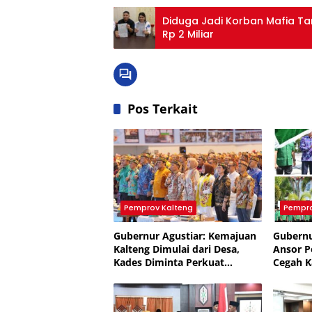
Diduga Jadi Korban Mafia Ta
Rp 2 Miliar
Pos Terkait
Pemprov Kalteng
Pempro
Gubernur Agustiar: Kemajuan
Gubernu
Kalteng Dimulai dari Desa,
Ansor P
Kades Diminta Perkuat
Cegah K
Akuntabilitas