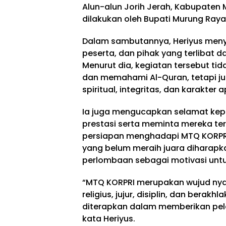
Alun-alun Jorih Jerah, Kabupaten
dilakukan oleh Bupati Murung Raya
Dalam sambutannya, Heriyus menya
peserta, dan pihak yang terlibat
Menurut dia, kegiatan tersebut t
dan memahami Al-Quran, tetapi ju
spiritual, integritas, dan karakter 
Ia juga mengucapkan selamat kepa
prestasi serta meminta mereka t
persiapan menghadapi MTQ KORPRI 
yang belum meraih juara diharapka
perlombaan sebagai motivasi untuk
“MTQ KORPRI merupakan wujud ny
religius, jujur, disiplin, dan berakh
diterapkan dalam memberikan pela
kata Heriyus.