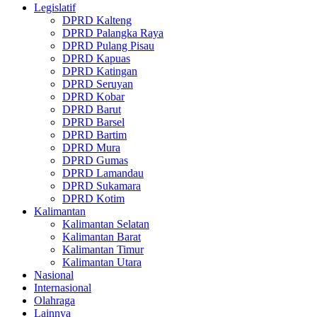
Legislatif
DPRD Kalteng
DPRD Palangka Raya
DPRD Pulang Pisau
DPRD Kapuas
DPRD Katingan
DPRD Seruyan
DPRD Kobar
DPRD Barut
DPRD Barsel
DPRD Bartim
DPRD Mura
DPRD Gumas
DPRD Lamandau
DPRD Sukamara
DPRD Kotim
Kalimantan
Kalimantan Selatan
Kalimantan Barat
Kalimantan Timur
Kalimantan Utara
Nasional
Internasional
Olahraga
Lainnya