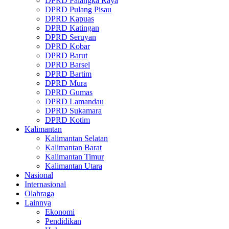
DPRD Palangka Raya
DPRD Pulang Pisau
DPRD Kapuas
DPRD Katingan
DPRD Seruyan
DPRD Kobar
DPRD Barut
DPRD Barsel
DPRD Bartim
DPRD Mura
DPRD Gumas
DPRD Lamandau
DPRD Sukamara
DPRD Kotim
Kalimantan
Kalimantan Selatan
Kalimantan Barat
Kalimantan Timur
Kalimantan Utara
Nasional
Internasional
Olahraga
Lainnya
Ekonomi
Pendidikan