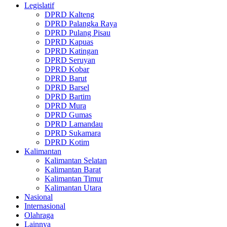
Legislatif
DPRD Kalteng
DPRD Palangka Raya
DPRD Pulang Pisau
DPRD Kapuas
DPRD Katingan
DPRD Seruyan
DPRD Kobar
DPRD Barut
DPRD Barsel
DPRD Bartim
DPRD Mura
DPRD Gumas
DPRD Lamandau
DPRD Sukamara
DPRD Kotim
Kalimantan
Kalimantan Selatan
Kalimantan Barat
Kalimantan Timur
Kalimantan Utara
Nasional
Internasional
Olahraga
Lainnya