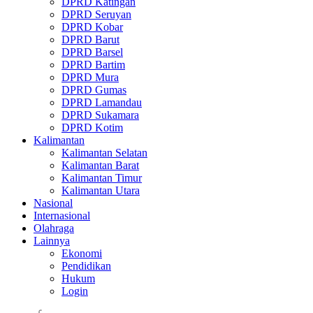
DPRD Katingan
DPRD Seruyan
DPRD Kobar
DPRD Barut
DPRD Barsel
DPRD Bartim
DPRD Mura
DPRD Gumas
DPRD Lamandau
DPRD Sukamara
DPRD Kotim
Kalimantan
Kalimantan Selatan
Kalimantan Barat
Kalimantan Timur
Kalimantan Utara
Nasional
Internasional
Olahraga
Lainnya
Ekonomi
Pendidikan
Hukum
Login