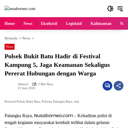
Langsung
ke
konten
Home
News
Eksekutif
Legislatif
Kalimantan
Nasi
Beranda
News
News
Polsek Bukit Batu Hadir di Festival
Kampung 5, Jaga Keamanan Sekaligus
Pererat Hubungan dengan Warga
Admin2
2 Min Baca
21 Juni 2026
Personel Polsek Bukit Batu, Polresta Palangka Raya. (ist)
Nusaborneo.com
Palangka Raya,
– Kehadiran polisi di
tengah kegiatan masyarakat kembali terlihat dalam gelaran