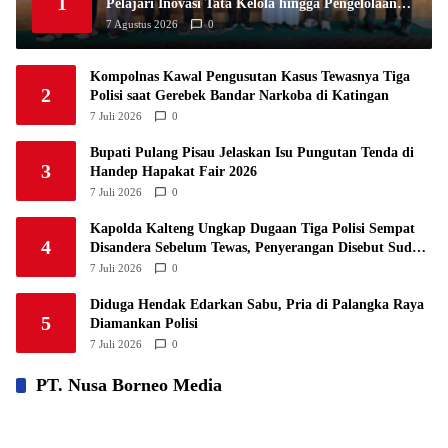
1
Pelajari Inovasi Tata Kelola hingga Pengelolaan
Sampah
7 Agustus 2026
0
Kompolnas Kawal Pengusutan Kasus Tewasnya Tiga
2
Polisi saat Gerebek Bandar Narkoba di Katingan
7 Juli 2026
0
Bupati Pulang Pisau Jelaskan Isu Pungutan Tenda di
3
Handep Hapakat Fair 2026
7 Juli 2026
0
Kapolda Kalteng Ungkap Dugaan Tiga Polisi Sempat
4
Disandera Sebelum Tewas, Penyerangan Disebut Sudah
Direncanakan
7 Juli 2026
0
Diduga Hendak Edarkan Sabu, Pria di Palangka Raya
5
Diamankan Polisi
7 Juli 2026
0
PT. Nusa Borneo Media