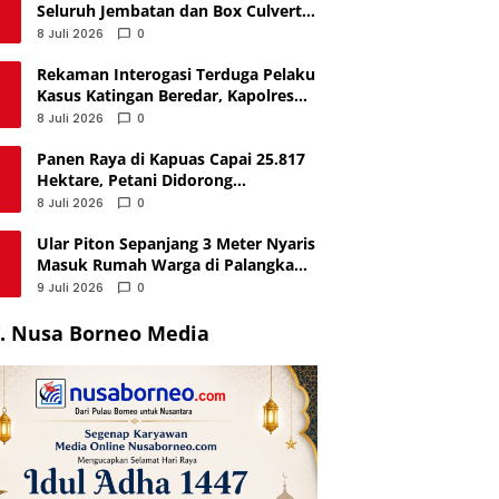
Seluruh Jembatan dan Box Culvert
usai Ambruk di Katingan
8 Juli 2026
0
Rekaman Interogasi Terduga Pelaku
Kasus Katingan Beredar, Kapolres
Benarkan Keasliannya
8 Juli 2026
0
Panen Raya di Kapuas Capai 25.817
Hektare, Petani Didorong
Tingkatkan Produktivitas
8 Juli 2026
0
Ular Piton Sepanjang 3 Meter Nyaris
Masuk Rumah Warga di Palangka
Raya, Berhasil Dievakuasi
9 Juli 2026
0
. Nusa Borneo Media