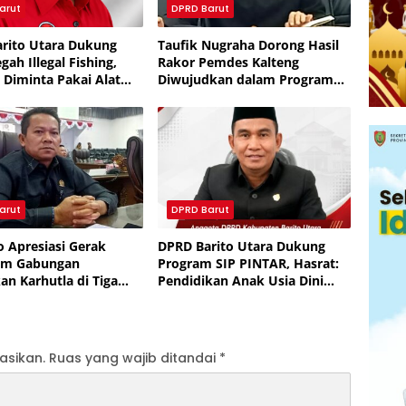
arut
DPRD Barut
rito Utara Dukung
Taufik Nugraha Dorong Hasil
egah Illegal Fishing,
Rakor Pemdes Kalteng
 Diminta Pakai Alat
Diwujudkan dalam Program
Lingkungan
Nyata
arut
DPRD Barut
o Apresiasi Gerak
DPRD Barito Utara Dukung
Tim Gabungan
Program SIP PINTAR, Hasrat:
n Karhutla di Tiga
Pendidikan Anak Usia Dini
rito Utara
Jangan Diabaikan
asikan.
Ruas yang wajib ditandai
*