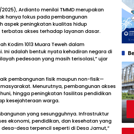
/2025), Ardianto menilai TMMD merupakan
 tak hanya fokus pada pembangunan
uh aspek peningkatan kualitas hidup
terbatas akses terhadap layanan dasar.
kah Kodim 1013 Muara Teweh dalam
 Ini adalah bentuk nyata kehadiran negara di
Be
layah pedesaan yang masih terisolasi,” ujar
ik pembangunan fisik maupun non-fisik—
n masyarakat. Menurutnya, pembangunan akses
 huni, hingga peningkatan fasilitas pendidikan
p kesejahteraan warga.
bangunan yang sesungguhnya. Infrastruktur
s ekonomi, pendidikan, dan kesehatan yang
 desa-desa terpencil seperti di Desa Jamut,”