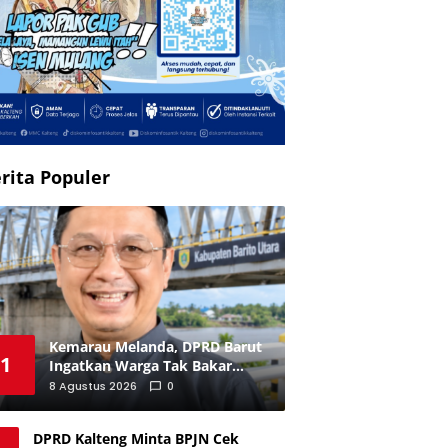
rita Populer
Kemarau Melanda, DPRD Barut
1
Ingatkan Warga Tak Bakar
Lahan
8 Agustus 2026
0
DPRD Kalteng Minta BPJN Cek