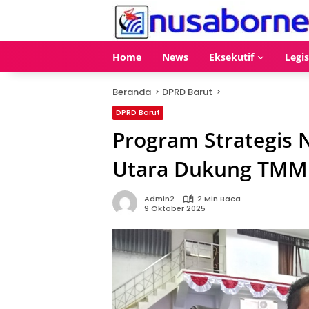
Langsung
ke
konten
Home
News
Eksekutif
Legis
Beranda
DPRD Barut
DPRD Barut
Program Strategis 
Utara Dukung TM
Admin2
2 Min Baca
9 Oktober 2025