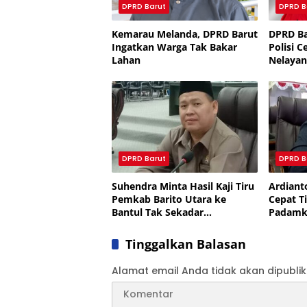
DPRD Barut
DPRD B
Kemarau Melanda, DPRD Barut
DPRD Ba
Ingatkan Warga Tak Bakar
Polisi C
Lahan
Nelayan
Ramah 
DPRD Barut
DPRD B
Suhendra Minta Hasil Kaji Tiru
Ardiant
Pemkab Barito Utara ke
Cepat 
Bantul Tak Sekadar
Padamka
Seremonial
Titik Ba
Tinggalkan Balasan
Alamat email Anda tidak akan dipublik