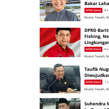
Bakar Lah
DPRD Barut
8 A
Muara Teweh, Nu
DPRD Barit
Fishing, N
Lingkunga
DPRD Barut
8 A
Muara Teweh, N
Taufik Nug
Diwujudka
DPRD Barut
7 A
Muara Teweh, N
Suhendra M