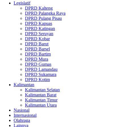
Legislatif
DPRD Kalteng
DPRD Palangka Raya
DPRD Pulang Pisau
DPRD Kapuas
DPRD Katingan
DPRD Seruyan
DPRD Kobar
DPRD Barut
DPRD Barsel
DPRD Bartim
DPRD Mura
DPRD Gumas
DPRD Lamandau
DPRD Sukamara
DPRD Kotim
Kalimantan
Kalimantan Selatan
Kalimantan Barat
Kalimantan Timur
Kalimantan Utara
Nasional
Internasional
Olahraga
Lainnya