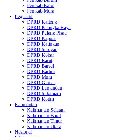
Pemkab Barut
Pemkab Mura
Legislatif
DPRD Kalteng
DPRD Palangka Raya
DPRD Pulang Pisau
DPRD Kapuas
DPRD Katingan
DPRD Seruyan
DPRD Kobar
DPRD Barut
DPRD Barsel
DPRD Bartim
DPRD Mura
DPRD Gumas
DPRD Lamandau
DPRD Sukamara
DPRD Kotim
Kalimantan
Kalimantan Selatan
Kalimantan Barat
Kalimantan Timur
Kalimantan Utara
Nasional