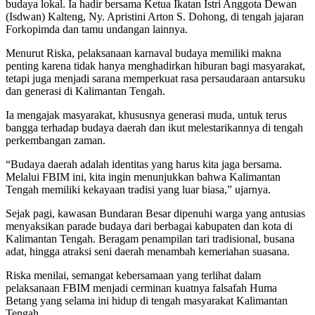
budaya lokal. Ia hadir bersama Ketua Ikatan Istri Anggota Dewan
(Isdwan) Kalteng, Ny. Apristini Arton S. Dohong, di tengah jajaran
Forkopimda dan tamu undangan lainnya.
Menurut Riska, pelaksanaan karnaval budaya memiliki makna
penting karena tidak hanya menghadirkan hiburan bagi masyarakat,
tetapi juga menjadi sarana memperkuat rasa persaudaraan antarsuku
dan generasi di Kalimantan Tengah.
Ia mengajak masyarakat, khususnya generasi muda, untuk terus
bangga terhadap budaya daerah dan ikut melestarikannya di tengah
perkembangan zaman.
“Budaya daerah adalah identitas yang harus kita jaga bersama.
Melalui FBIM ini, kita ingin menunjukkan bahwa Kalimantan
Tengah memiliki kekayaan tradisi yang luar biasa,” ujarnya.
Sejak pagi, kawasan Bundaran Besar dipenuhi warga yang antusias
menyaksikan parade budaya dari berbagai kabupaten dan kota di
Kalimantan Tengah. Beragam penampilan tari tradisional, busana
adat, hingga atraksi seni daerah menambah kemeriahan suasana.
Riska menilai, semangat kebersamaan yang terlihat dalam
pelaksanaan FBIM menjadi cerminan kuatnya falsafah Huma
Betang yang selama ini hidup di tengah masyarakat Kalimantan
Tengah.