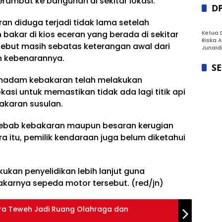
ambat ke bangunan di sekitar lokasi.
D
n diduga terjadi tidak lama setelah
bakar di kios eceran yang berada di sekitar
Ketua 
Riska A
sebut masih sebatas keterangan awal dari
Junaidi
n kebenarannya.
S
madam kebakaran telah melakukan
asi untuk memastikan tidak ada lagi titik api
akaran susulan.
nyebab kebakaran maupun besaran kerugian
a itu, pemilik kendaraan juga belum diketahui
kan penyelidikan lebih lanjut guna
karnya sepeda motor tersebut. (red/jn)
ara Teweh Jadi Ruang Olahraga dan