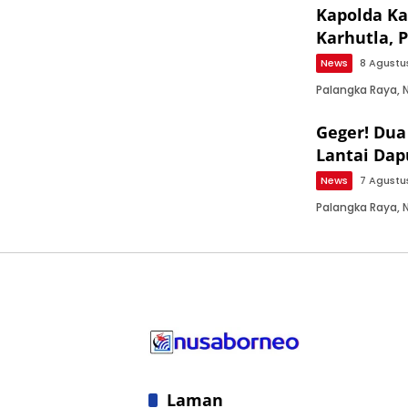
Kapolda Ka
Karhutla, 
News
8 Agustu
Palangka Raya, 
Geger! Dua
Lantai Da
News
7 Agustu
Palangka Raya,
Laman