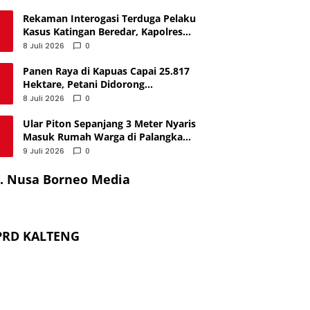
Rekaman Interogasi Terduga Pelaku
Kasus Katingan Beredar, Kapolres
Benarkan Keasliannya
8 Juli 2026
0
Panen Raya di Kapuas Capai 25.817
Hektare, Petani Didorong
Tingkatkan Produktivitas
8 Juli 2026
0
Ular Piton Sepanjang 3 Meter Nyaris
Masuk Rumah Warga di Palangka
Raya, Berhasil Dievakuasi
9 Juli 2026
0
. Nusa Borneo Media
PRD KALTENG