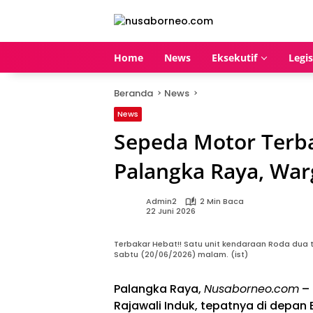
Langsung
ke
konten
Home
News
Eksekutif
Legis
Beranda
News
News
Sepeda Motor Terbak
Palangka Raya, War
Admin2
2 Min Baca
22 Juni 2026
Terbakar Hebat!! Satu unit kendaraan Roda dua t
Sabtu (20/06/2026) malam. (ist)
Palangka Raya,
Nusaborneo.com
– 
Rajawali Induk, tepatnya di depan