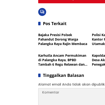
Pos Terkait
News
News
Bajaka Presisi Polsek
Polisi 
Pahandut Dorong Warga
Kantor 
Palangka Raya Rajin Membaca
Utamak
News
News
Humani
Karhutla Ancam Permukiman
Kapolda
di Palangka Raya, BPBD
Desa Ak
Tambah 6 Regu Relawan dan
Penega
Bangun Sumur Bor
Diperku
Tinggalkan Balasan
Alamat email Anda tidak akan dipublik