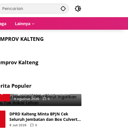
aga
Lainnya
EMPROV KALTENG
mprov Kalteng
rita Populer
Kemarau Melanda, DPRD Barut
1
Ingatkan Warga Tak Bakar
Lahan
8 Agustus 2026
0
DPRD Kalteng Minta BPJN Cek
Seluruh Jembatan dan Box Culvert
usai Ambruk di Katingan
8 Juli 2026
0