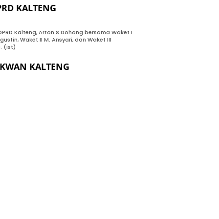
PRD KALTENG
DPRD Kalteng, Arton S Dohong bersama Waket I
gustin, Waket II M. Ansyari, dan Waket III
. (ist)
EKWAN KALTENG