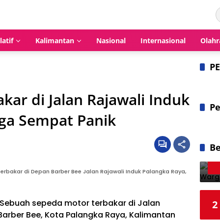
latif
Kalimantan
Nasional
Internasional
Olahr
P
ar di Jalan Rajawali Induk
Pe
ga Sempat Panik
Be
erbakar di Depan Barber Bee Jalan Rajawali Induk Palangka Raya,
Sebuah sepeda motor terbakar di Jalan
2
 Barber Bee, Kota Palangka Raya, Kalimantan