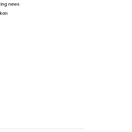
king news
tkan