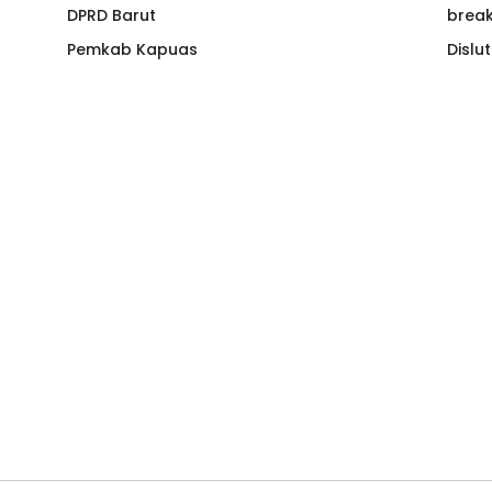
DPRD Barut
brea
Pemkab Kapuas
Dislu