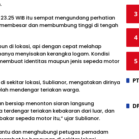
.
3
kul 23.25 WIB itu sempat mengundang perhatian
at membesar dan membumbung tinggi di tengah
4
un di lokasi, api dengan cepat melahap
hanya menyisakan kerangka logam. Kondisi
5
membuat identitas maupun jenis sepeda motor
PT
i sekitar lokasi, Sublianor, mengatakan dirinya
elah mendengar teriakan warga.
an bersiap menonton siaran langsung
D
a terdengar teriakan kebakaran dari luar, dan
akar sepeda motor itu,” ujar Sublianor.
antu dan menghubungi petugas pemadam