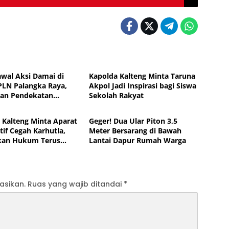
News
Kawal Aksi Damai di
Kapolda Kalteng Minta Taruna
PLN Palangka Raya,
Akpol Jadi Inspirasi bagi Siswa
an Pendekatan
Sekolah Rakyat
News
s
 Kalteng Minta Aparat
Geger! Dua Ular Piton 3,5
tif Cegah Karhutla,
Meter Bersarang di Bawah
kan Hukum Terus
Lantai Dapur Rumah Warga
at
asikan.
Ruas yang wajib ditandai
*