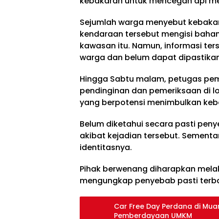
kebakaran untuk mencegah api mer
Sejumlah warga menyebut kebakara
kendaraan tersebut mengisi bahan 
kawasan itu. Namun, informasi ter
warga dan belum dapat dipastika
Hingga Sabtu malam, petugas pe
pendinginan dan pemeriksaan di lok
yang berpotensi menimbulkan keb
Belum diketahui secara pasti pe
akibat kejadian tersebut. Sementar
identitasnya.
Pihak berwenang diharapkan melaku
mengungkap penyebab pasti terba
Car Free Day Perdana di Mu
Pemberdayaan UMKM