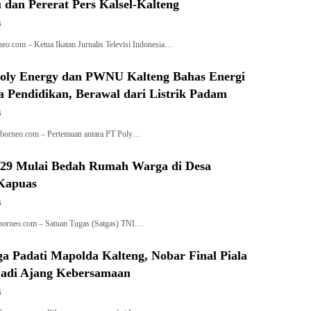
 dan Pererat Pers Kalsel-Kalteng
6
o.com – Ketua Ikatan Jurnalis Televisi Indonesia…
oly Energy dan PWNU Kalteng Bahas Energi
a Pendidikan, Berawal dari Listrik Padam
6
aborneo.com – Pertemuan antara PT Poly…
9 Mulai Bedah Rumah Warga di Desa
Kapuas
6
borneo.com – Satuan Tugas (Satgas) TNI…
a Padati Mapolda Kalteng, Nobar Final Piala
Jadi Ajang Kebersamaan
6