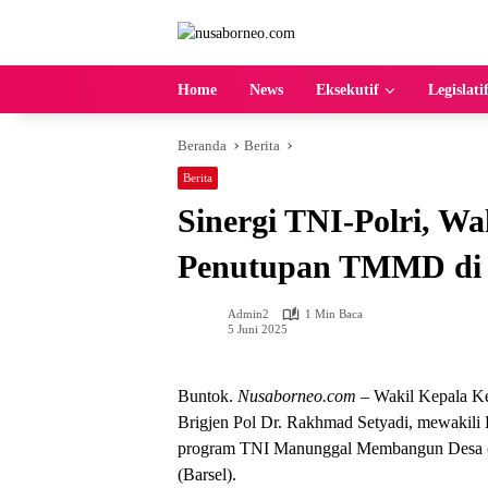
Langsung
ke
konten
Home
News
Eksekutif
Legislati
Beranda
Berita
Berita
Sinergi TNI-Polri, W
Penutupan TMMD di 
Admin2
1 Min Baca
5 Juni 2025
Buntok.
Nusaborneo.com
– Wakil Kepala Ke
Brigjen Pol Dr. Rakhmad Setyadi, mewakili
program TNI Manunggal Membangun Desa (
(Barsel).