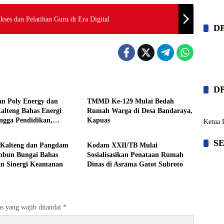
ses dan Pelatihan Guru di Era Digital
D
Berita
D
n Poly Energy dan
TMMD Ke-129 Mulai Bedah
lteng Bahas Energi
Rumah Warga di Desa Bandaraya,
ingga Pendidikan,
Kapuas
Ketua 
Berita
dari Listrik Padam
S
 Kalteng dan Pangdam
Kodam XXII/TB Mulai
mbun Bungai Bahas
Sosialisasikan Penataan Rumah
an Sinergi Keamanan
Dinas di Asrama Gatot Subroto
s yang wajib ditandai
*