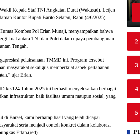
 Wakil Kepala Staf TNI Angkatan Darat (Wakasad), Letjen
laman Kantor Bupati Barito Selatan, Rabu (4/6/2025).
g Humas Kombes Pol Erlan Munaji, menyampaikan bahwa
nergi kuat antara TNI dan Polri dalam upaya pembangunan
2
mantan Tengah.
ngapresiasi pelaksanaan TMMD ini. Program tersebut
3
an masyarakat sekaligus memperkuat aspek pertahanan
an,” ujar Erlan.
4
D ke-124 Tahun 2025 ini berhasil menyelesaikan berbagai
ikan infrastruktur, baik fasilitas umum maupun sosial, yang
5
i Barsel, kami berharap hasil yang telah dicapai
syarakat serta menjadi contoh konkret dalam kolaborasi
PT
pungkas Erlan.(red)