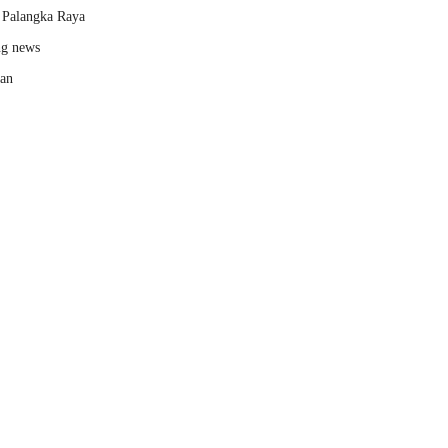
Palangka Raya
ng news
kan