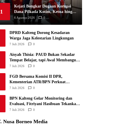
Kejati Bongkar Dugaan Korupsi
1
Dana Pilkada Kotim, Ketua hingga
4 Komisioner Jadi Tersangka
6 Agustus 2026
0
DPRD Kalteng Dorong Kesadaran
Warga Jaga Kelestarian Lingkungan
7 Juli 2026
0
Aisyah Thisia: PAUD Bukan Sekadar
Tempat Belajar, tapi Awal Membangun
Masa Depan Anak
7 Juli 2026
0
FGD Bersama Komisi II DPR,
Kementerian ATR/BPN Perkuat
Penyusunan RUU Administrasi
7 Juli 2026
0
Pertanahan
BPN Kalteng Gelar Monitoring dan
Evaluasi, Fitriyani Hasibuan Tekankan
Integritas Jajaran
7 Juli 2026
0
. Nusa Borneo Media