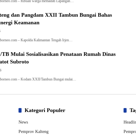
aborneo.com – Ribuan warga memadati Lapangan…
teng dan Pangdam XXII Tambun Bungai Bahas
inergi Keamanan
6
borneo.com – Kapolda Kalimantan Tengah Irjen…
TB Mulai Sosialisasikan Penataan Rumah Dinas
atot Subroto
6
aborneo.com – Kodam XXII/Tambun Bungai mulai…
Kategori Populer
Ta
News
Headli
Pemprov Kalteng
Pempro