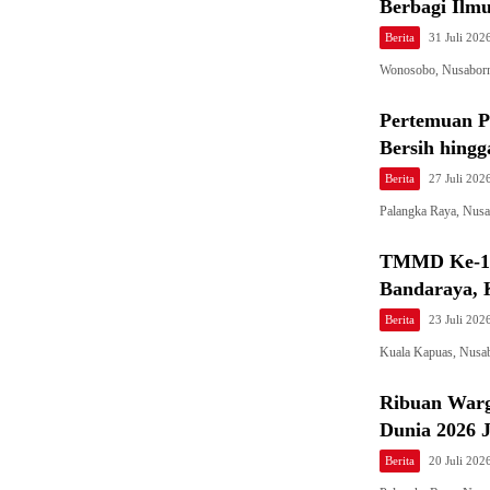
Berbagi Ilmu
Berita
31 Juli 202
Wonosobo, Nusaborne
Pertemuan P
Bersih hingg
Berita
27 Juli 202
Palangka Raya, Nus
TMMD Ke-12
Bandaraya, 
Berita
23 Juli 202
Kuala Kapuas, Nusa
Ribuan Warg
Dunia 2026 
Berita
20 Juli 202