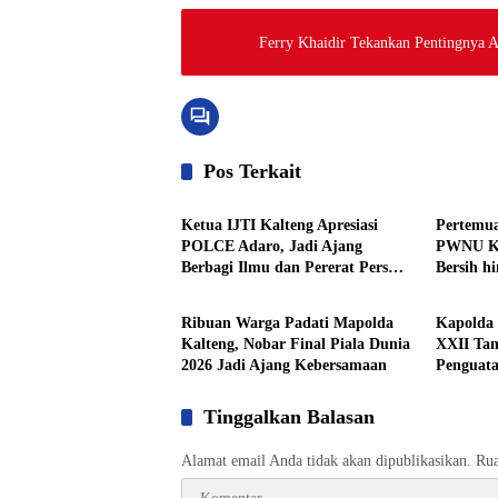
Ferry Khaidir Tekankan Pentingnya Ak
Pos Terkait
Berita
Berita
Ketua IJTI Kalteng Apresiasi
Pertemua
POLCE Adaro, Jadi Ajang
PWNU Ka
Berbagi Ilmu dan Pererat Pers
Bersih h
Berita
Berita
Kalsel-Kalteng
Berawal 
Ribuan Warga Padati Mapolda
Kapolda
Kalteng, Nobar Final Piala Dunia
XXII Ta
2026 Jadi Ajang Kebersamaan
Penguat
Tinggalkan Balasan
Alamat email Anda tidak akan dipublikasikan.
Rua