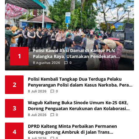
Polisi Kawal Aksi Damai di Kantor PLN
1
Palangka Raya, Utamakan Pendekatan
Humanis
8 Agustus 2026
0
Polisi Kembali Tangkap Dua Terduga Pelaku
2
Penyerangan Polisi dalam Kasus Narkoba, Peran
Masih Didalami
8 Juli 2026
0
Wagub Kalteng Buka Sinode Umum Ke-25 GKE,
3
Dorong Penguatan Kerukunan dan Kolaborasi
Bangun Daerah
8 Juli 2026
0
DPRD Kalteng Minta Perbaikan Permanen
4
Gorong-gorong Ambruk di Jalan Trans
Kalimantan
8 Juli 2026
0