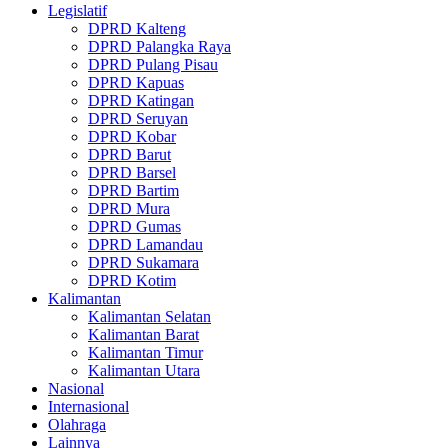
Legislatif
DPRD Kalteng
DPRD Palangka Raya
DPRD Pulang Pisau
DPRD Kapuas
DPRD Katingan
DPRD Seruyan
DPRD Kobar
DPRD Barut
DPRD Barsel
DPRD Bartim
DPRD Mura
DPRD Gumas
DPRD Lamandau
DPRD Sukamara
DPRD Kotim
Kalimantan
Kalimantan Selatan
Kalimantan Barat
Kalimantan Timur
Kalimantan Utara
Nasional
Internasional
Olahraga
Lainnya