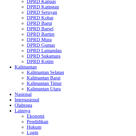
DPRD Kapuas
DPRD Katingan
DPRD Seruyan
DPRD Kobar
DPRD Barut
DPRD Barsel
DPRD Bartim
DPRD Mura
DPRD Gumas
DPRD Lamandau
DPRD Sukamara
DPRD Kotim
Kalimantan
Kalimantan Selatan
Kalimantan Barat
Kalimantan Timur
Kalimantan Utara
Nasional
Internasional
Olahraga
Lainnya
Ekonomi
Pendidikan
Hukum
Login