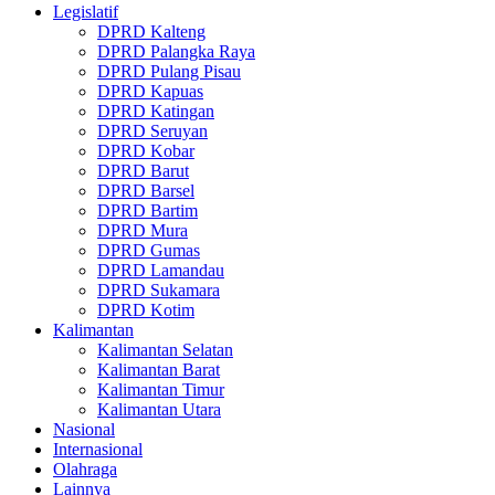
Legislatif
DPRD Kalteng
DPRD Palangka Raya
DPRD Pulang Pisau
DPRD Kapuas
DPRD Katingan
DPRD Seruyan
DPRD Kobar
DPRD Barut
DPRD Barsel
DPRD Bartim
DPRD Mura
DPRD Gumas
DPRD Lamandau
DPRD Sukamara
DPRD Kotim
Kalimantan
Kalimantan Selatan
Kalimantan Barat
Kalimantan Timur
Kalimantan Utara
Nasional
Internasional
Olahraga
Lainnya