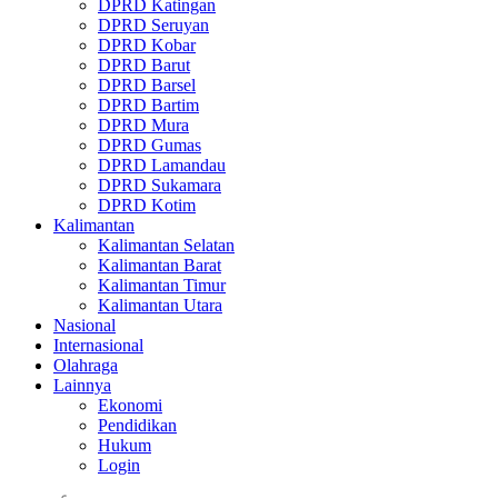
DPRD Katingan
DPRD Seruyan
DPRD Kobar
DPRD Barut
DPRD Barsel
DPRD Bartim
DPRD Mura
DPRD Gumas
DPRD Lamandau
DPRD Sukamara
DPRD Kotim
Kalimantan
Kalimantan Selatan
Kalimantan Barat
Kalimantan Timur
Kalimantan Utara
Nasional
Internasional
Olahraga
Lainnya
Ekonomi
Pendidikan
Hukum
Login