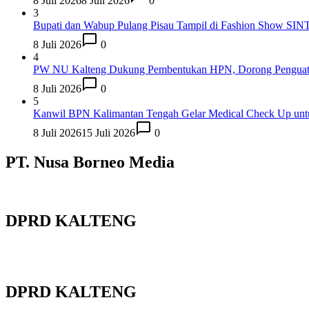
8 Juli 2026
8 Juli 2026
0
3
Bupati dan Wabup Pulang Pisau Tampil di Fashion Show SIN
8 Juli 2026
0
4
PW NU Kalteng Dukung Pembentukan HPN, Dorong Penguata
8 Juli 2026
0
5
Kanwil BPN Kalimantan Tengah Gelar Medical Check Up unt
8 Juli 2026
15 Juli 2026
0
PT. Nusa Borneo Media
DPRD KALTENG
DPRD KALTENG