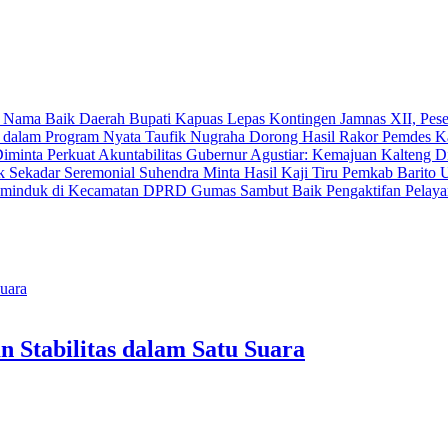
Bupati Kapuas Lepas Kontingen Jamnas XII, Pes
Taufik Nugraha Dorong Hasil Rakor Pemdes K
Gubernur Agustiar: Kemajuan Kalteng Di
Suhendra Minta Hasil Kaji Tiru Pemkab Barito 
DPRD Gumas Sambut Baik Pengaktifan Pelaya
n Stabilitas dalam Satu Suara