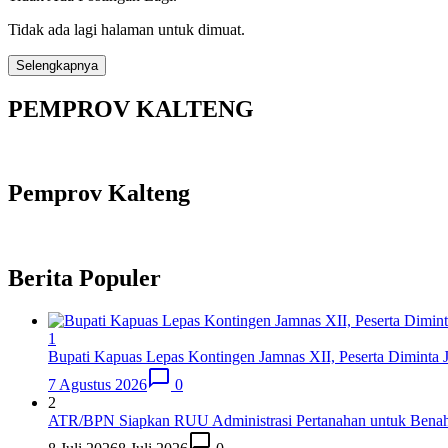
Tidak ada lagi halaman untuk dimuat.
Selengkapnya
PEMPROV KALTENG
Pemprov Kalteng
Berita Populer
1
Bupati Kapuas Lepas Kontingen Jamnas XII, Peserta Diminta
7 Agustus 2026
0
2
ATR/BPN Siapkan RUU Administrasi Pertanahan untuk Benahi