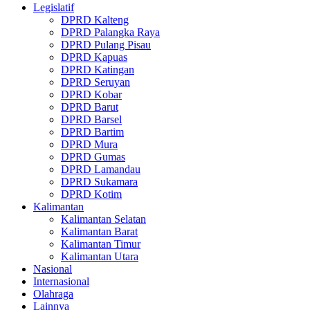
Legislatif
DPRD Kalteng
DPRD Palangka Raya
DPRD Pulang Pisau
DPRD Kapuas
DPRD Katingan
DPRD Seruyan
DPRD Kobar
DPRD Barut
DPRD Barsel
DPRD Bartim
DPRD Mura
DPRD Gumas
DPRD Lamandau
DPRD Sukamara
DPRD Kotim
Kalimantan
Kalimantan Selatan
Kalimantan Barat
Kalimantan Timur
Kalimantan Utara
Nasional
Internasional
Olahraga
Lainnya