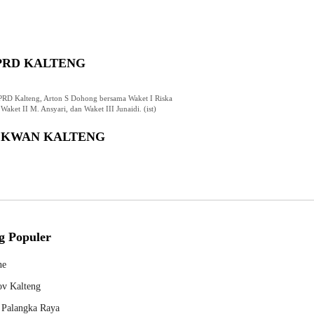
PRD KALTENG
RD Kalteng, Arton S Dohong bersama Waket I Riska
Waket II M. Ansyari, dan Waket III Junaidi. (ist)
EKWAN KALTENG
g Populer
ne
v Kalteng
Palangka Raya