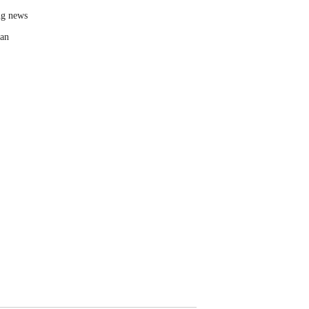
ng news
kan