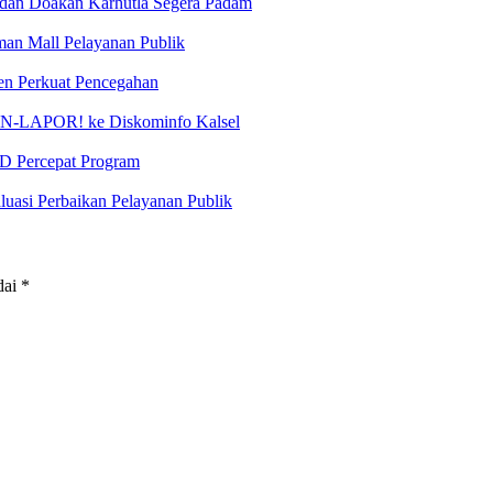
a dan Doakan Karhutla Segera Padam
man Mall Pelayanan Publik
men Perkuat Pencegahan
SP4N-LAPOR! ke Diskominfo Kalsel
D Percepat Program
asi Perbaikan Pelayanan Publik
dai
*