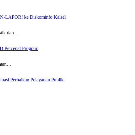
SP4N-LAPOR! ke Diskominfo Kalsel
istik dan…
D Percepat Program
patan…
asi Perbaikan Pelayanan Publik