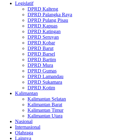
Legislatif
DPRD Kalteng
DPRD Palangka Raya
DPRD Pulang Pisau
DPRD Kapuas
DPRD Katingan
DPRD Seruyan
DPRD Kobar
DPRD Barut
DPRD Barsel
DPRD Bartim
DPRD Mura
DPRD Gumas
DPRD Lamandau
DPRD Sukamara
DPRD Kotim
Kalimantan
Kalimantan Selatan
Kalimantan Barat
Kalimantan Timur
Kalimantan Utara
Nasional
Internasional
Olahraga
Lainnya