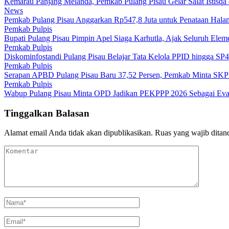
Kemarau Panjang Melanda, Pemkab Pulang Pisau Gelar Salat Istisq
News
Pemkab Pulang Pisau Anggarkan Rp547,8 Juta untuk Penataan Hala
Pemkab Pulpis
Bupati Pulang Pisau Pimpin Apel Siaga Karhutla, Ajak Seluruh Ele
Pemkab Pulpis
Diskominfostandi Pulang Pisau Belajar Tata Kelola PPID hingga 
Pemkab Pulpis
Serapan APBD Pulang Pisau Baru 37,52 Persen, Pemkab Minta SKP
Pemkab Pulpis
Wabup Pulang Pisau Minta OPD Jadikan PEKPPP 2026 Sebagai Evalu
Tinggalkan Balasan
Alamat email Anda tidak akan dipublikasikan.
Ruas yang wajib ditan