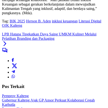
Keuangan sebagai gerakan berkelanjutan dalam mewujudkan
Kalimantan Tengah yang inklusif, adaptif, dan berdaya saing,”
pungkasnya. (Mda).
Tag:
BIK 2025
Herson B. Aden
inklusi keuangan
Literasi Digital
OJK Kalteng
LPB Hatapa Tingkatkan Daya Saing UMKM Kuliner Melalui
Pelatihan Branding dan Packaging
Pos Terkait
Pemprov Kalteng
Gubernur Kalteng Ajak GP Ansor Perkuat Kolaborasi Cegah
Karhutla