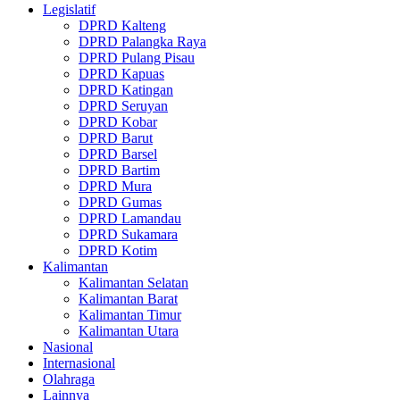
Legislatif
DPRD Kalteng
DPRD Palangka Raya
DPRD Pulang Pisau
DPRD Kapuas
DPRD Katingan
DPRD Seruyan
DPRD Kobar
DPRD Barut
DPRD Barsel
DPRD Bartim
DPRD Mura
DPRD Gumas
DPRD Lamandau
DPRD Sukamara
DPRD Kotim
Kalimantan
Kalimantan Selatan
Kalimantan Barat
Kalimantan Timur
Kalimantan Utara
Nasional
Internasional
Olahraga
Lainnya