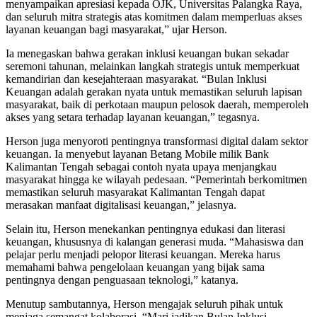
menyampaikan apresiasi kepada OJK, Universitas Palangka Raya,
dan seluruh mitra strategis atas komitmen dalam memperluas akses
layanan keuangan bagi masyarakat,” ujar Herson.
Ia menegaskan bahwa gerakan inklusi keuangan bukan sekadar
seremoni tahunan, melainkan langkah strategis untuk memperkuat
kemandirian dan kesejahteraan masyarakat. “Bulan Inklusi
Keuangan adalah gerakan nyata untuk memastikan seluruh lapisan
masyarakat, baik di perkotaan maupun pelosok daerah, memperoleh
akses yang setara terhadap layanan keuangan,” tegasnya.
Herson juga menyoroti pentingnya transformasi digital dalam sektor
keuangan. Ia menyebut layanan Betang Mobile milik Bank
Kalimantan Tengah sebagai contoh nyata upaya menjangkau
masyarakat hingga ke wilayah pedesaan. “Pemerintah berkomitmen
memastikan seluruh masyarakat Kalimantan Tengah dapat
merasakan manfaat digitalisasi keuangan,” jelasnya.
Selain itu, Herson menekankan pentingnya edukasi dan literasi
keuangan, khususnya di kalangan generasi muda. “Mahasiswa dan
pelajar perlu menjadi pelopor literasi keuangan. Mereka harus
memahami bahwa pengelolaan keuangan yang bijak sama
pentingnya dengan penguasaan teknologi,” katanya.
Menutup sambutannya, Herson mengajak seluruh pihak untuk
menjaga semangat kolaborasi. “Mari jadikan Bulan Inklusi