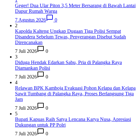
Geger! Dua Ular Piton 3,5 Meter Bersarang di Bawah Lantai
Dapur Rumah Warga
7 Agustus 2026
0
2
Kapolda Kalteng Ungkap Dugaan Tiga Polisi Sempat
Disandera Sebelum Tewas, Penyerangan Disebut Sudah
Direncanakan
7 Juli 2026
0
3
Diduga Hendak Edarkan Sabu, Pria di Palangka Raya
Diamankan Polisi
7 Juli 2026
0
4
Relawan BPK Kamboja Evakuasi Pohon Kelapa dan Kelapa
Sawit Tumbang di Palangka Raya, Proses Berlangsung Tiga
Jam
7 Juli 2026
0
5
Bupati Kapuas Raih Satya Lencana Karya Nusa, Apresiasi
Dukungan untuk PP Polri
7 Juli 2026
0