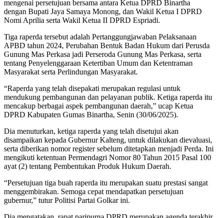
mengenai persetujuan bersama antara Ketua DPRD Binartha
dengan Bupati Jaya Samaya Monong, dan Wakil Ketua I DPRD
Nomi Aprilia serta Wakil Ketua II DPRD Espriadi.
Tiga raperda tersebut adalah Pertanggungjawaban Pelaksanaan
APBD tahun 2024, Perubahan Bentuk Badan Hukum dari Perusda
Gunung Mas Perkasa jadi Perseroda Gunung Mas Perkasa, serta
tentang Penyelenggaraan Ketertiban Umum dan Ketentraman
Masyarakat serta Perlindungan Masyarakat.
“Raperda yang telah disepakati merupakan regulasi untuk
mendukung pembangunan dan pelayanan publik. Ketiga raperda itu
mencakup berbagai aspek pembangunan daerah,” ucap Ketua
DPRD Kabupaten Gumas Binartha, Senin (30/06/2025).
Dia menuturkan, ketiga raperda yang telah disetujui akan
disampaikan kepada Gubernur Kalteng, untuk dilakukan dievaluasi,
serta diberikan nomor register sebelum ditetapkan menjadi Perda. Ini
mengikuti ketentuan Permendagri Nomor 80 Tahun 2015 Pasal 100
ayat (2) tentang Pembentukan Produk Hukum Daerah.
“Persetujuan tiga buah raperda itu merupakan suatu prestasi sangat
menggembirakan. Semoga cepat mendapatkan persetujuan
gubernur,” tutur Politisi Partai Golkar ini.
Dia mengatakan, rapat paripurna DPRD merupakan agenda terakhir