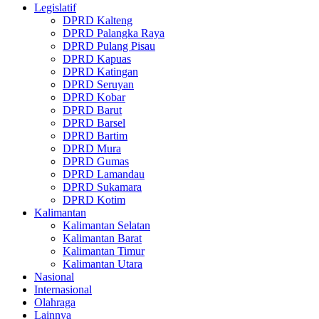
Legislatif
DPRD Kalteng
DPRD Palangka Raya
DPRD Pulang Pisau
DPRD Kapuas
DPRD Katingan
DPRD Seruyan
DPRD Kobar
DPRD Barut
DPRD Barsel
DPRD Bartim
DPRD Mura
DPRD Gumas
DPRD Lamandau
DPRD Sukamara
DPRD Kotim
Kalimantan
Kalimantan Selatan
Kalimantan Barat
Kalimantan Timur
Kalimantan Utara
Nasional
Internasional
Olahraga
Lainnya