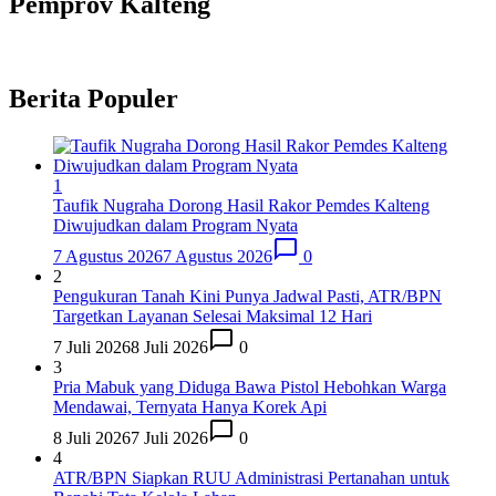
Pemprov Kalteng
Berita Populer
1
Taufik Nugraha Dorong Hasil Rakor Pemdes Kalteng
Diwujudkan dalam Program Nyata
7 Agustus 2026
7 Agustus 2026
0
2
Pengukuran Tanah Kini Punya Jadwal Pasti, ATR/BPN
Targetkan Layanan Selesai Maksimal 12 Hari
7 Juli 2026
8 Juli 2026
0
3
Pria Mabuk yang Diduga Bawa Pistol Hebohkan Warga
Mendawai, Ternyata Hanya Korek Api
8 Juli 2026
7 Juli 2026
0
4
ATR/BPN Siapkan RUU Administrasi Pertanahan untuk