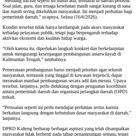
“Memang hal-hal seperti ini masih ada, terutama di daerah pelosok.
Soal jalan, guru, dan tenaga kesehatan masih sangat kurang di sana
dan masih sering dikeluhkan masyarakat. Ini menjadi perhatian bagi
pemerintah daerah,” ucapnya, Selasa (16/6/2026).
Kondisi tersebut tidak hanya berdampak pada akses masyarakat
terhadap pelayanan publik, tetapi juga berpengaruh terhadap
aktivitas ekonomi dan kualitas hidup warga.
“Oleh karena itu, diperlukan langkah konkret dan berkelanjutan
untuk mengurangi kesenjangan pembangunan antarwilayah di
Kalimantan Tengah,” tambahnya.
Pemerataan pembangunan harus menjadi prioritas agar seluruh
masyarakat, termasuk yang tinggal di kawasan terpencil, dapat
merasakan manfaat pembangunan secara adil dan merata. Upaya
tersebut, lanjutnya, perlu didukung dengan penguatan koordinasi
antara pemerintah daerah dan organisasi perangkat daerah (OPD)
terkait.
“Persoalan seperti ini perlu mendapat perhatian serius karena
berkaitan langsung dengan kebutuhan dasar masyarakat di daerah,”
lanjutnya.
DPRD Kalteng berharap berbagai aspirasi yang telah disampaikan
masyarakat tidak berhenti pada tahap penampungan semata, tetapi