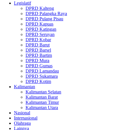
Legislatif
DPRD Kalteng
DPRD Palangka Raya
DPRD Pulang Pisau
DPRD Kapuas
DPRD Katingan
DPRD Seruyan
DPRD Kobar
DPRD Barut
DPRD Barsel
DPRD Bartim
DPRD Mura
DPRD Gumas
DPRD Lamandau
DPRD Sukamara
DPRD Kotim
Kalimantan
Kalimantan Selatan
Kalimantan Barat
Kalimantan Timur
Kalimantan Utara
Nasional
Internasional
Olahraga
Lainnya