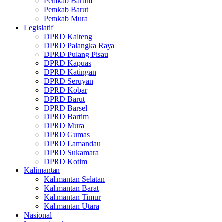
Pemkab Bartim
Pemkab Barut
Pemkab Mura
Legislatif
DPRD Kalteng
DPRD Palangka Raya
DPRD Pulang Pisau
DPRD Kapuas
DPRD Katingan
DPRD Seruyan
DPRD Kobar
DPRD Barut
DPRD Barsel
DPRD Bartim
DPRD Mura
DPRD Gumas
DPRD Lamandau
DPRD Sukamara
DPRD Kotim
Kalimantan
Kalimantan Selatan
Kalimantan Barat
Kalimantan Timur
Kalimantan Utara
Nasional