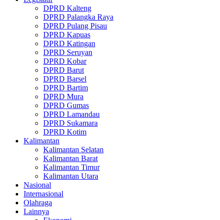
DPRD Kalteng
DPRD Palangka Raya
DPRD Pulang Pisau
DPRD Kapuas
DPRD Katingan
DPRD Seruyan
DPRD Kobar
DPRD Barut
DPRD Barsel
DPRD Bartim
DPRD Mura
DPRD Gumas
DPRD Lamandau
DPRD Sukamara
DPRD Kotim
Kalimantan
Kalimantan Selatan
Kalimantan Barat
Kalimantan Timur
Kalimantan Utara
Nasional
Internasional
Olahraga
Lainnya