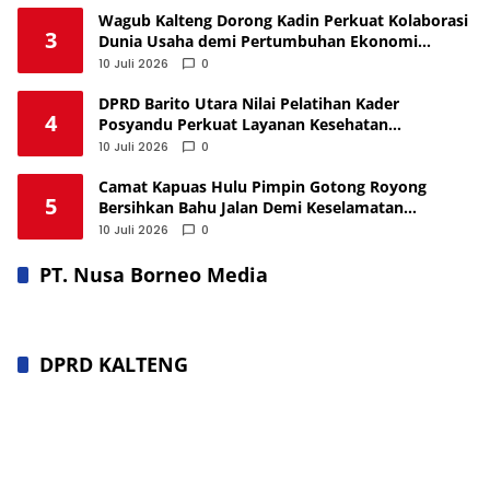
Wagub Kalteng Dorong Kadin Perkuat Kolaborasi
3
Dunia Usaha demi Pertumbuhan Ekonomi
Berkelanjutan
10 Juli 2026
0
DPRD Barito Utara Nilai Pelatihan Kader
4
Posyandu Perkuat Layanan Kesehatan
Masyarakat
10 Juli 2026
0
Camat Kapuas Hulu Pimpin Gotong Royong
5
Bersihkan Bahu Jalan Demi Keselamatan
Pengendara
10 Juli 2026
0
PT. Nusa Borneo Media
DPRD KALTENG