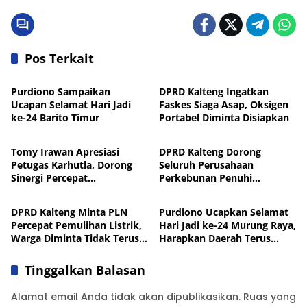
Pos Terkait
DPRD Kalteng
DPRD Kalteng
Purdiono Sampaikan
DPRD Kalteng Ingatkan
Ucapan Selamat Hari Jadi
Faskes Siaga Asap, Oksigen
ke-24 Barito Timur
Portabel Diminta Disiapkan
DPRD Kalteng
DPRD Kalteng
Tomy Irawan Apresiasi
DPRD Kalteng Dorong
Petugas Karhutla, Dorong
Seluruh Perusahaan
Sinergi Percepat
Perkebunan Penuhi
DPRD Kalteng
DPRD Kalteng
Penanganan
Kewajiban Plasma
DPRD Kalteng Minta PLN
Purdiono Ucapkan Selamat
Percepat Pemulihan Listrik,
Hari Jadi ke-24 Murung Raya,
Warga Diminta Tidak Terus
Harapkan Daerah Terus
Dibayangi Pemadaman
Maju dan Sejahtera
Tinggalkan Balasan
Alamat email Anda tidak akan dipublikasikan.
Ruas yang