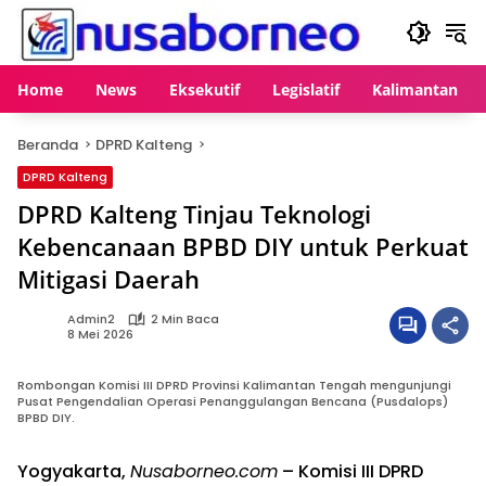
Langsung
ke
konten
Home
News
Eksekutif
Legislatif
Kalimantan
Beranda
DPRD Kalteng
DPRD Kalteng
DPRD Kalteng Tinjau Teknologi
Kebencanaan BPBD DIY untuk Perkuat
Mitigasi Daerah
Admin2
2 Min Baca
8 Mei 2026
Rombongan Komisi III DPRD Provinsi Kalimantan Tengah mengunjungi
Pusat Pengendalian Operasi Penanggulangan Bencana (Pusdalops)
BPBD DIY.
Yogyakarta,
Nusaborneo.com
– Komisi III DPRD