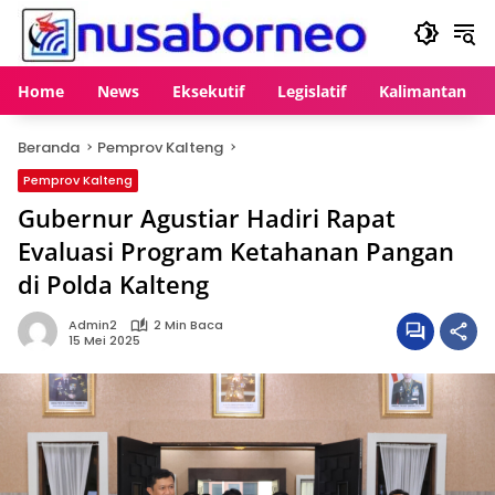
Langsung
ke
konten
Home
News
Eksekutif
Legislatif
Kalimantan
Beranda
Pemprov Kalteng
Pemprov Kalteng
Gubernur Agustiar Hadiri Rapat
Evaluasi Program Ketahanan Pangan
di Polda Kalteng
Admin2
2 Min Baca
15 Mei 2025