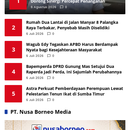
1
Dorong Sinergi Percepat Penanganan
6 Agustus 2026
0
Rumah Dua Lantai di Jalan Manyar 8 Palangka
2
Raya Terbakar, Penyebab Masih Diselidiki
6 Juli 2026
0
Wagub Edy Tegaskan APBD Harus Berdampak
3
Nyata bagi Kesejahteraan Masyarakat
6 Juli 2026
0
Bapemperda DPRD Gunung Mas Setujui Dua
4
Raperda Jadi Perda, Ini Sejumlah Perubahannya
6 Juli 2026
0
Astra Perkuat Pemberdayaan Perempuan Lewat
5
Pelestarian Tenun Ikat di Sumba Timur
6 Juli 2026
0
PT. Nusa Borneo Media