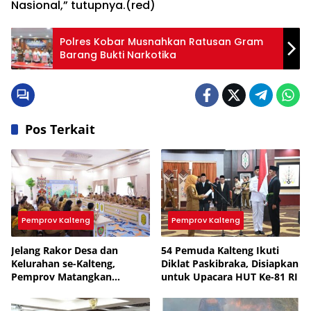
Nasional,” tutupnya.(red)
Polres Kobar Musnahkan Ratusan Gram
Barang Bukti Narkotika
Pos Terkait
Pemprov Kalteng
Pemprov Kalteng
Jelang Rakor Desa dan
54 Pemuda Kalteng Ikuti
Kelurahan se-Kalteng,
Diklat Paskibraka, Disiapkan
Pemprov Matangkan
untuk Upacara HUT Ke-81 RI
Persiapan hingga Pembagian
Tugas