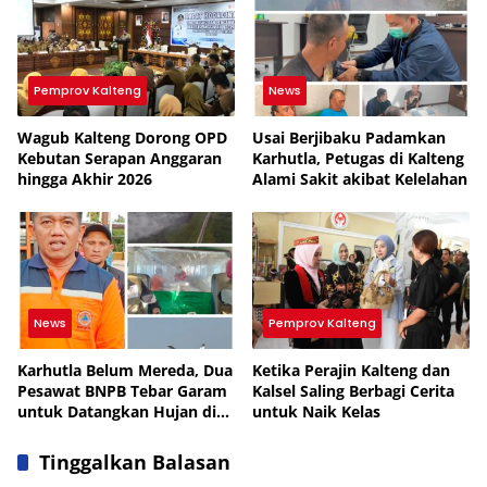
Pemprov Kalteng
News
Wagub Kalteng Dorong OPD
Usai Berjibaku Padamkan
Kebutan Serapan Anggaran
Karhutla, Petugas di Kalteng
hingga Akhir 2026
Alami Sakit akibat Kelelahan
News
Pemprov Kalteng
Karhutla Belum Mereda, Dua
Ketika Perajin Kalteng dan
Pesawat BNPB Tebar Garam
Kalsel Saling Berbagi Cerita
untuk Datangkan Hujan di
untuk Naik Kelas
Kalteng
Tinggalkan Balasan