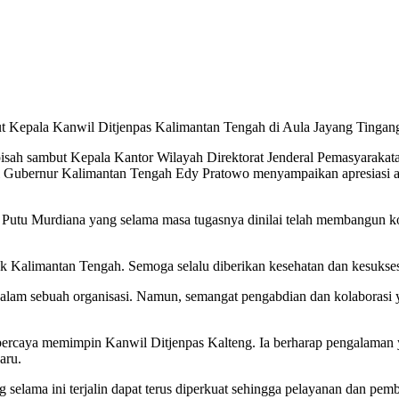
t Kepala Kanwil Ditjenpas Kalimantan Tengah di Aula Jayang Tingang
isah sambut Kepala Kantor Wilayah Direktorat Jenderal Pemasyarakata
l Gubernur Kalimantan Tengah Edy Pratowo menyampaikan apresiasi a
Putu Murdiana yang selama masa tugasnya dinilai telah membangun ko
tuk Kalimantan Tengah. Semoga selalu diberikan kesehatan dan kesuks
am sebuah organisasi. Namun, semangat pengabdian dan kolaborasi yan
ercaya memimpin Kanwil Ditjenpas Kalteng. Ia berharap pengalaman y
aru.
selama ini terjalin dapat terus diperkuat sehingga pelayanan dan pem