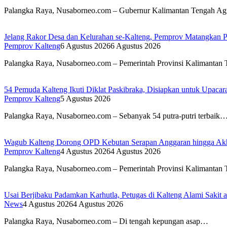
Palangka Raya, Nusaborneo.com – Gubernur Kalimantan Tengah Ag
Jelang Rakor Desa dan Kelurahan se-Kalteng, Pemprov Matangkan P
Pemprov Kalteng
6 Agustus 2026
6 Agustus 2026
Palangka Raya, Nusaborneo.com – Pemerintah Provinsi Kalimanta
54 Pemuda Kalteng Ikuti Diklat Paskibraka, Disiapkan untuk Upac
Pemprov Kalteng
5 Agustus 2026
Palangka Raya, Nusaborneo.com – Sebanyak 54 putra-putri terbaik
Wagub Kalteng Dorong OPD Kebutan Serapan Anggaran hingga Akh
Pemprov Kalteng
4 Agustus 2026
4 Agustus 2026
Palangka Raya, Nusaborneo.com – Pemerintah Provinsi Kalimanta
Usai Berjibaku Padamkan Karhutla, Petugas di Kalteng Alami Sakit a
News
4 Agustus 2026
4 Agustus 2026
Palangka Raya, Nusaborneo.com – Di tengah kepungan asap…