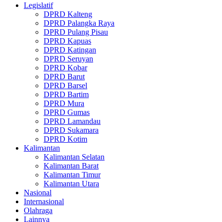
Legislatif
DPRD Kalteng
DPRD Palangka Raya
DPRD Pulang Pisau
DPRD Kapuas
DPRD Katingan
DPRD Seruyan
DPRD Kobar
DPRD Barut
DPRD Barsel
DPRD Bartim
DPRD Mura
DPRD Gumas
DPRD Lamandau
DPRD Sukamara
DPRD Kotim
Kalimantan
Kalimantan Selatan
Kalimantan Barat
Kalimantan Timur
Kalimantan Utara
Nasional
Internasional
Olahraga
Lainnya