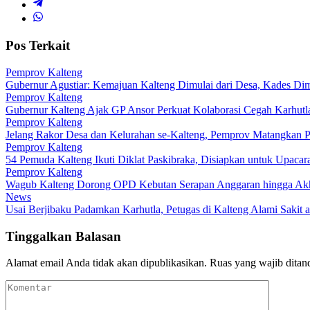
Pos Terkait
Pemprov Kalteng
Gubernur Agustiar: Kemajuan Kalteng Dimulai dari Desa, Kades Dimi
Pemprov Kalteng
Gubernur Kalteng Ajak GP Ansor Perkuat Kolaborasi Cegah Karhutl
Pemprov Kalteng
Jelang Rakor Desa dan Kelurahan se-Kalteng, Pemprov Matangkan P
Pemprov Kalteng
54 Pemuda Kalteng Ikuti Diklat Paskibraka, Disiapkan untuk Upac
Pemprov Kalteng
Wagub Kalteng Dorong OPD Kebutan Serapan Anggaran hingga Akh
News
Usai Berjibaku Padamkan Karhutla, Petugas di Kalteng Alami Sakit a
Tinggalkan Balasan
Alamat email Anda tidak akan dipublikasikan.
Ruas yang wajib ditan