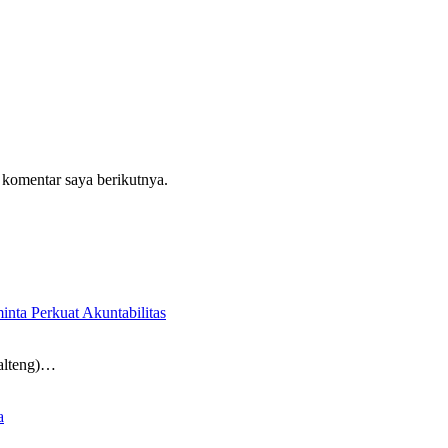
 komentar saya berikutnya.
nta Perkuat Akuntabilitas
alteng)…
a