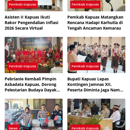
Pemkab Kapuas
Pemkab Kapuas
Asisten II Kapuas Ikuti
Pemkab Kapuas Matangkan
Rakor Pengendalian Inflasi
Rencana Hadapi Karhutla di
2026 Secara Virtual
Tengah Ancaman Kemarau
Pemkab Kapuas
Pemkab Kapuas
Pebrianie Kembali Pimpin
Bupati Kapuas Lepas
Asbadata Kapuas, Dorong
Kontingen Jamnas XII,
Pelestarian Budaya Dayak
Peserta Diminta Jaga Nama
dan Pariwisata
Baik Daerah
News
Pemkab Kapuas