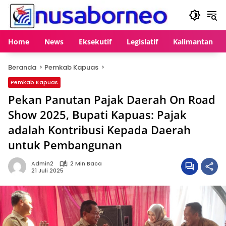
Langsung
ke
konten
Home
News
Eksekutif
Legislatif
Kalimantan
Beranda
Pemkab Kapuas
Pemkab Kapuas
Pekan Panutan Pajak Daerah On Road
Show 2025, Bupati Kapuas: Pajak
adalah Kontribusi Kepada Daerah
untuk Pembangunan
Admin2
2 Min Baca
21 Juli 2025