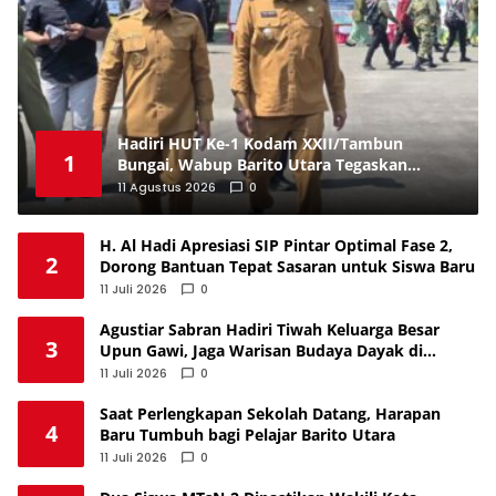
Hadiri HUT Ke-1 Kodam XXII/Tambun
1
Bungai, Wabup Barito Utara Tegaskan
Komitmen Perkuat Sinergi dengan TNI
11 Agustus 2026
0
H. Al Hadi Apresiasi SIP Pintar Optimal Fase 2,
2
Dorong Bantuan Tepat Sasaran untuk Siswa Baru
11 Juli 2026
0
Agustiar Sabran Hadiri Tiwah Keluarga Besar
3
Upun Gawi, Jaga Warisan Budaya Dayak di
Tengah Perubahan Zaman
11 Juli 2026
0
Saat Perlengkapan Sekolah Datang, Harapan
4
Baru Tumbuh bagi Pelajar Barito Utara
11 Juli 2026
0