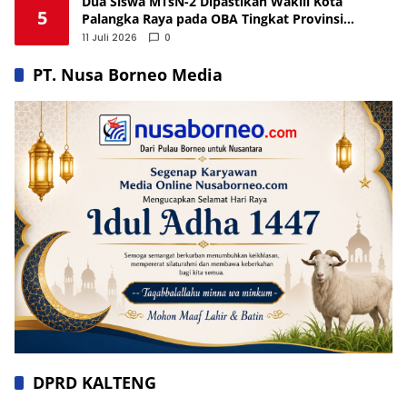
Dua Siswa MTsN-2 Dipastikan Wakili Kota
5
Palangka Raya pada OBA Tingkat Provinsi
Kalteng
11 Juli 2026
0
PT. Nusa Borneo Media
DPRD KALTENG