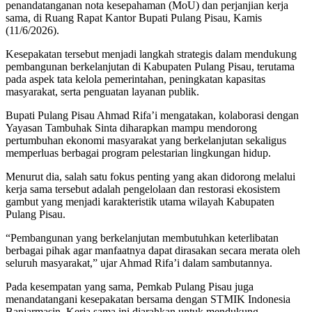
penandatanganan nota kesepahaman (MoU) dan perjanjian kerja
sama, di Ruang Rapat Kantor Bupati Pulang Pisau, Kamis
(11/6/2026).
Kesepakatan tersebut menjadi langkah strategis dalam mendukung
pembangunan berkelanjutan di Kabupaten Pulang Pisau, terutama
pada aspek tata kelola pemerintahan, peningkatan kapasitas
masyarakat, serta penguatan layanan publik.
Bupati Pulang Pisau Ahmad Rifa’i mengatakan, kolaborasi dengan
Yayasan Tambuhak Sinta diharapkan mampu mendorong
pertumbuhan ekonomi masyarakat yang berkelanjutan sekaligus
memperluas berbagai program pelestarian lingkungan hidup.
Menurut dia, salah satu fokus penting yang akan didorong melalui
kerja sama tersebut adalah pengelolaan dan restorasi ekosistem
gambut yang menjadi karakteristik utama wilayah Kabupaten
Pulang Pisau.
“Pembangunan yang berkelanjutan membutuhkan keterlibatan
berbagai pihak agar manfaatnya dapat dirasakan secara merata oleh
seluruh masyarakat,” ujar Ahmad Rifa’i dalam sambutannya.
Pada kesempatan yang sama, Pemkab Pulang Pisau juga
menandatangani kesepakatan bersama dengan STMIK Indonesia
Banjarmasin. Kerja sama ini diarahkan untuk mendukung