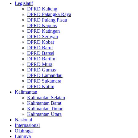
Legislatif
DPRD Kalteng
DPRD Palangka Raya
DPRD Pulang Pisau
DPRD Kapuas
DPRD Katingan
DPRD Seruyan
DPRD Kobar
DPRD Barut
DPRD Barsel
DPRD Bartim
DPRD Mura
DPRD Gumas
DPRD Lamandau
DPRD Sukamara
DPRD Kotim
Kalimantan
Kalimantan Selatan
Kalimantan Barat
Kalimantan Timur
Kalimantan Utara
Nasional
Internasional
Olahraga
Lainnya