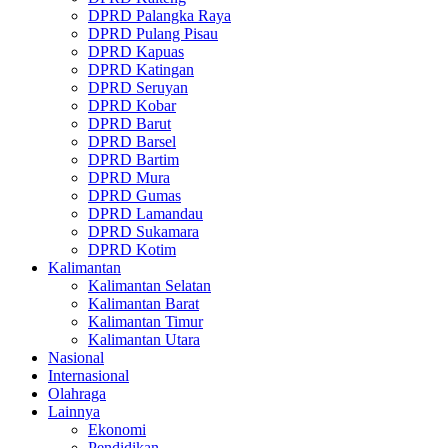
DPRD Palangka Raya
DPRD Pulang Pisau
DPRD Kapuas
DPRD Katingan
DPRD Seruyan
DPRD Kobar
DPRD Barut
DPRD Barsel
DPRD Bartim
DPRD Mura
DPRD Gumas
DPRD Lamandau
DPRD Sukamara
DPRD Kotim
Kalimantan
Kalimantan Selatan
Kalimantan Barat
Kalimantan Timur
Kalimantan Utara
Nasional
Internasional
Olahraga
Lainnya
Ekonomi
Pendidikan