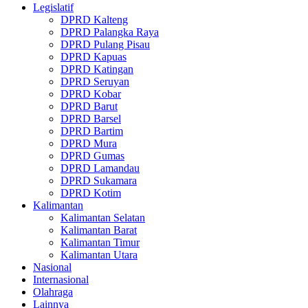
Legislatif
DPRD Kalteng
DPRD Palangka Raya
DPRD Pulang Pisau
DPRD Kapuas
DPRD Katingan
DPRD Seruyan
DPRD Kobar
DPRD Barut
DPRD Barsel
DPRD Bartim
DPRD Mura
DPRD Gumas
DPRD Lamandau
DPRD Sukamara
DPRD Kotim
Kalimantan
Kalimantan Selatan
Kalimantan Barat
Kalimantan Timur
Kalimantan Utara
Nasional
Internasional
Olahraga
Lainnya