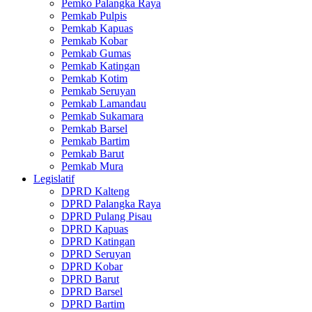
Pemko Palangka Raya
Pemkab Pulpis
Pemkab Kapuas
Pemkab Kobar
Pemkab Gumas
Pemkab Katingan
Pemkab Kotim
Pemkab Seruyan
Pemkab Lamandau
Pemkab Sukamara
Pemkab Barsel
Pemkab Bartim
Pemkab Barut
Pemkab Mura
Legislatif
DPRD Kalteng
DPRD Palangka Raya
DPRD Pulang Pisau
DPRD Kapuas
DPRD Katingan
DPRD Seruyan
DPRD Kobar
DPRD Barut
DPRD Barsel
DPRD Bartim