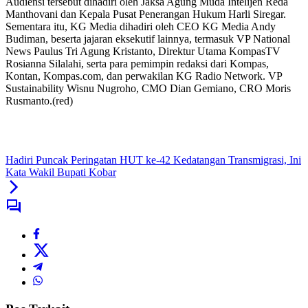
Audiensi tersebut dihadiri oleh Jaksa Agung Muda Intelijen Reda
Manthovani dan Kepala Pusat Penerangan Hukum Harli Siregar.
Sementara itu, KG Media dihadiri oleh CEO KG Media Andy
Budiman, beserta jajaran eksekutif lainnya, termasuk VP National
News Paulus Tri Agung Kristanto, Direktur Utama KompasTV
Rosianna Silalahi, serta para pemimpin redaksi dari Kompas,
Kontan, Kompas.com, dan perwakilan KG Radio Network. VP
Sustainability Wisnu Nugroho, CMO Dian Gemiano, CRO Moris
Rusmanto.(red)
Hadiri Puncak Peringatan HUT ke-42 Kedatangan Transmigrasi, Ini
Kata Wakil Bupati Kobar