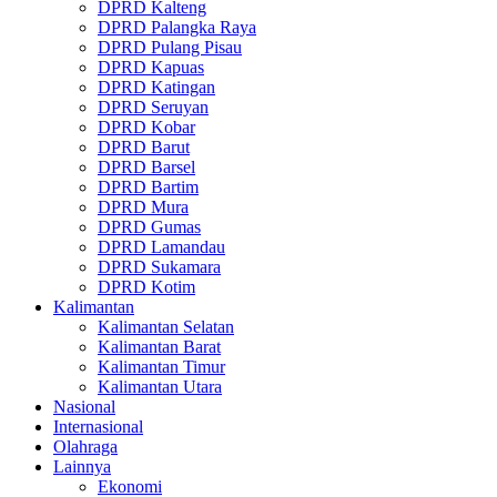
DPRD Kalteng
DPRD Palangka Raya
DPRD Pulang Pisau
DPRD Kapuas
DPRD Katingan
DPRD Seruyan
DPRD Kobar
DPRD Barut
DPRD Barsel
DPRD Bartim
DPRD Mura
DPRD Gumas
DPRD Lamandau
DPRD Sukamara
DPRD Kotim
Kalimantan
Kalimantan Selatan
Kalimantan Barat
Kalimantan Timur
Kalimantan Utara
Nasional
Internasional
Olahraga
Lainnya
Ekonomi