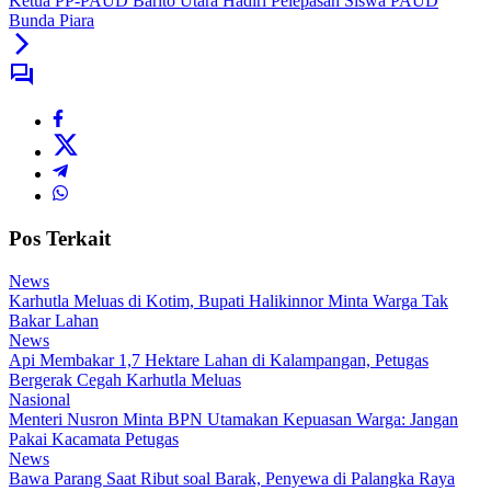
Ketua PP-PAUD Barito Utara Hadiri Pelepasan Siswa PAUD
Bunda Piara
Pos Terkait
News
Karhutla Meluas di Kotim, Bupati Halikinnor Minta Warga Tak
Bakar Lahan
News
Api Membakar 1,7 Hektare Lahan di Kalampangan, Petugas
Bergerak Cegah Karhutla Meluas
Nasional
Menteri Nusron Minta BPN Utamakan Kepuasan Warga: Jangan
Pakai Kacamata Petugas
News
Bawa Parang Saat Ribut soal Barak, Penyewa di Palangka Raya