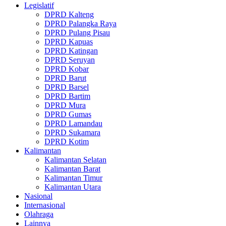
Legislatif
DPRD Kalteng
DPRD Palangka Raya
DPRD Pulang Pisau
DPRD Kapuas
DPRD Katingan
DPRD Seruyan
DPRD Kobar
DPRD Barut
DPRD Barsel
DPRD Bartim
DPRD Mura
DPRD Gumas
DPRD Lamandau
DPRD Sukamara
DPRD Kotim
Kalimantan
Kalimantan Selatan
Kalimantan Barat
Kalimantan Timur
Kalimantan Utara
Nasional
Internasional
Olahraga
Lainnya