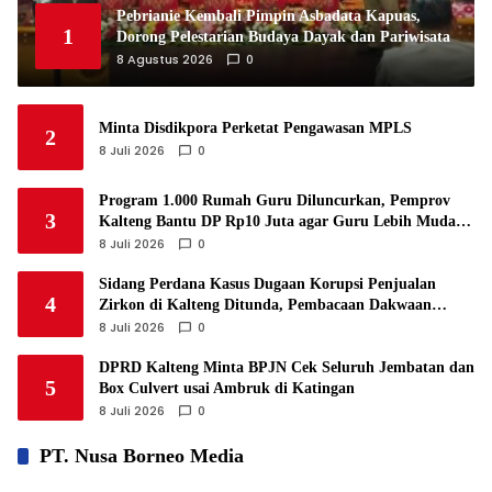
Pebrianie Kembali Pimpin Asbadata Kapuas,
1
Dorong Pelestarian Budaya Dayak dan Pariwisata
8 Agustus 2026
0
Minta Disdikpora Perketat Pengawasan MPLS
2
8 Juli 2026
0
Program 1.000 Rumah Guru Diluncurkan, Pemprov
3
Kalteng Bantu DP Rp10 Juta agar Guru Lebih Mudah
Punya Rumah
8 Juli 2026
0
Sidang Perdana Kasus Dugaan Korupsi Penjualan
4
Zirkon di Kalteng Ditunda, Pembacaan Dakwaan
Diundur hingga 23 Juli
8 Juli 2026
0
DPRD Kalteng Minta BPJN Cek Seluruh Jembatan dan
5
Box Culvert usai Ambruk di Katingan
8 Juli 2026
0
PT. Nusa Borneo Media