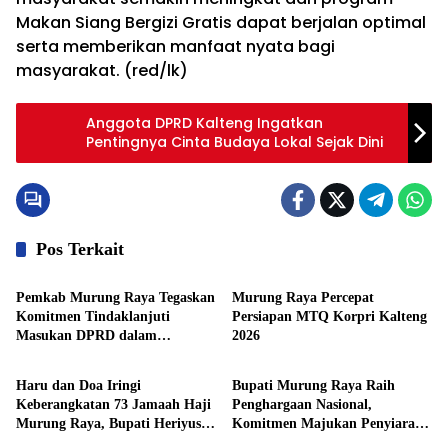
Makan Siang Bergizi Gratis dapat berjalan optimal
serta memberikan manfaat nyata bagi
masyarakat. (red/lk)
Anggota DPRD Kalteng Ingatkan
Pentingnya Cinta Budaya Lokal Sejak Dini
Pos Terkait
DPRD Mura
Pemkab Mura
Pemkab Murung Raya Tegaskan
Murung Raya Percepat
Komitmen Tindaklanjuti
Persiapan MTQ Korpri Kalteng
Masukan DPRD dalam
2026
Pemkab Mura
Pemkab Mura
Pembahasan APBD 2025
Haru dan Doa Iringi
Bupati Murung Raya Raih
Keberangkatan 73 Jamaah Haji
Penghargaan Nasional,
Murung Raya, Bupati Heriyus
Komitmen Majukan Penyiaran
Pemkab Mura
Pemkab Mura
Lepas Langsung
Publik Kian Menguat