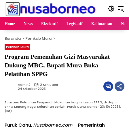
Langsung
ke
konten
Home
News
Eksekutif
Legislatif
Kalimantan
Nasi
Beranda
Pemkab Mura
Pemkab Mura
Program Pemenuhan Gizi Masyarakat
Dukung MBG, Bupati Mura Buka
Pelatihan SPPG
Admin2
2 Min Baca
24 Oktober 2025
Suasana Pelatihan Penjamah Makanan bagi relawan SPPG, di dapur
SPPG Murung Raya, Kelurahan Beriwit, Puruk Cahu, Kamis (23/10/2025).
(ist)
Puruk Cahu,
Nusaborneo.com
– Pemerintah