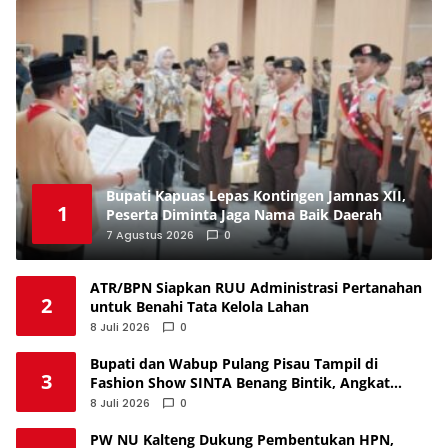
Bupati Kapuas Lepas Kontingen Jamnas XII,
1
Peserta Diminta Jaga Nama Baik Daerah
7 Agustus 2026
0
ATR/BPN Siapkan RUU Administrasi Pertanahan
2
untuk Benahi Tata Kelola Lahan
8 Juli 2026
0
Bupati dan Wabup Pulang Pisau Tampil di
3
Fashion Show SINTA Benang Bintik, Angkat
Budaya Lokal
8 Juli 2026
0
PW NU Kalteng Dukung Pembentukan HPN,