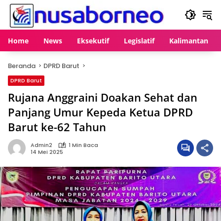
Langsung
ke
konten
Home
News
Eksekutif
Legislatif
Kalimantan
Beranda
DPRD Barut
DPRD Barut
Rujana Anggraini Doakan Sehat dan
Panjang Umur Kepeda Ketua DPRD
Barut ke-62 Tahun
Admin2
1 Min Baca
14 Mei 2025