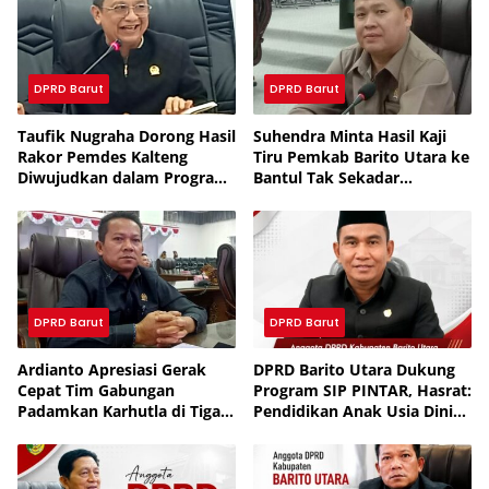
DPRD Barut
DPRD Barut
Taufik Nugraha Dorong Hasil
Suhendra Minta Hasil Kaji
Rakor Pemdes Kalteng
Tiru Pemkab Barito Utara ke
Diwujudkan dalam Program
Bantul Tak Sekadar
Nyata
Seremonial
DPRD Barut
DPRD Barut
Ardianto Apresiasi Gerak
DPRD Barito Utara Dukung
Cepat Tim Gabungan
Program SIP PINTAR, Hasrat:
Padamkan Karhutla di Tiga
Pendidikan Anak Usia Dini
Titik Barito Utara
Jangan Diabaikan