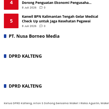
4
Dorong Penguatan Ekonomi Pengusaha
Nahdliyin
8 Juli 2026
0
Kanwil BPN Kalimantan Tengah Gelar Medical
5
Check Up untuk Jaga Kesehatan Pegawai
8 Juli 2026
0
PT. Nusa Borneo Media
DPRD KALTENG
DPRD KALTENG
Ketua DPRD Kalteng, Arton S Dohong bersama Waket I Riska Agustin, Waket II 