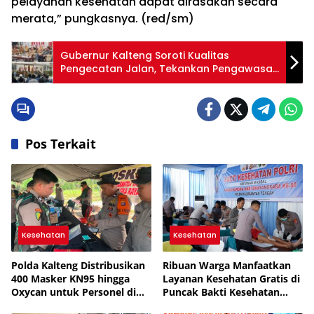
pelayanan kesehatan dapat dirasakan secara
merata,” pungkasnya. (red/sm)
Gubernur Kalteng Soroti Kualitas
Pengecatan Jalan, Tekankan Pengawasan
Proyek Lebih Ketat
Pos Terkait
Kesehatan
Kesehatan
Polda Kalteng Distribusikan
Ribuan Warga Manfaatkan
400 Masker KN95 hingga
Layanan Kesehatan Gratis di
Oxycan untuk Personel di
Puncak Bakti Kesehatan
Posko
Polda Kalteng