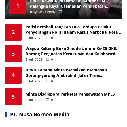
Polisi Kawal Aksi Damai di Kantor PLN
1
Palangka Raya, Utamakan Pendekatan
Humanis
8 Agustus 2026
0
Polisi Kembali Tangkap Dua Terduga Pelaku
2
Penyerangan Polisi dalam Kasus Narkoba, Peran
Masih Didalami
8 Juli 2026
0
Wagub Kalteng Buka Sinode Umum Ke-25 GKE,
3
Dorong Penguatan Kerukunan dan Kolaborasi
Bangun Daerah
8 Juli 2026
0
DPRD Kalteng Minta Perbaikan Permanen
4
Gorong-gorong Ambruk di Jalan Trans
Kalimantan
8 Juli 2026
0
Minta Disdikpora Perketat Pengawasan MPLS
5
8 Juli 2026
0
PT. Nusa Borneo Media