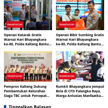
Kesehatan
Kesehatan
Operasi Katarak Gratis
Operasi Bibir Sumbing Gratis
Warnai Hari Bhayangkara
Warnai Hari Bhayangkara
ke-80, Polda Kalteng Bantu
ke-80, Polda Kalteng Bantu
Warga Kembali Melihat Jelas
Wujudkan Senyum Baru
Pasien
Kesehatan
Kesehatan
Pemprov Kalteng Dukung
Rumkit Bhayangkara Jemput
Pembentukan Kelurahan
Bola di CFD Palangka Raya,
Siaga TBC untuk Percepat
Warga Antusias Manfaatkan
Target Eliminasi Penyakit
Cek Kesehatan Gratis
Tinggalkan Balasan