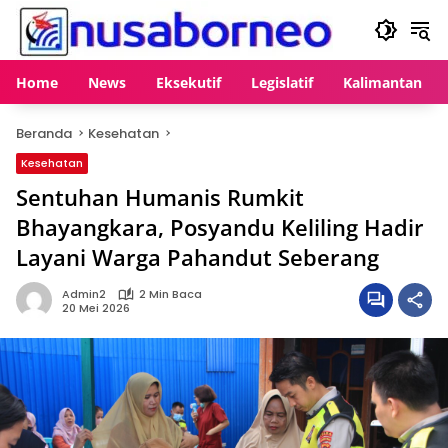
Langsung
ke
konten
Home
News
Eksekutif
Legislatif
Kalimantan
Beranda
Kesehatan
Kesehatan
Sentuhan Humanis Rumkit
Bhayangkara, Posyandu Keliling Hadir
Layani Warga Pahandut Seberang
Admin2
2 Min Baca
20 Mei 2026