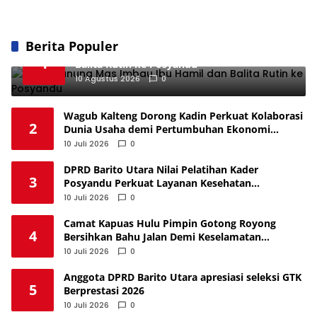
Berita Populer
DPRD Gunung Mas Imbau Ibu Hamil dan
1
Balita Rutin ke Posyandu
10 Agustus 2026
0
Wagub Kalteng Dorong Kadin Perkuat Kolaborasi
2
Dunia Usaha demi Pertumbuhan Ekonomi
Berkelanjutan
10 Juli 2026
0
DPRD Barito Utara Nilai Pelatihan Kader
3
Posyandu Perkuat Layanan Kesehatan
Masyarakat
10 Juli 2026
0
Camat Kapuas Hulu Pimpin Gotong Royong
4
Bersihkan Bahu Jalan Demi Keselamatan
Pengendara
10 Juli 2026
0
Anggota DPRD Barito Utara apresiasi seleksi GTK
5
Berprestasi 2026
10 Juli 2026
0